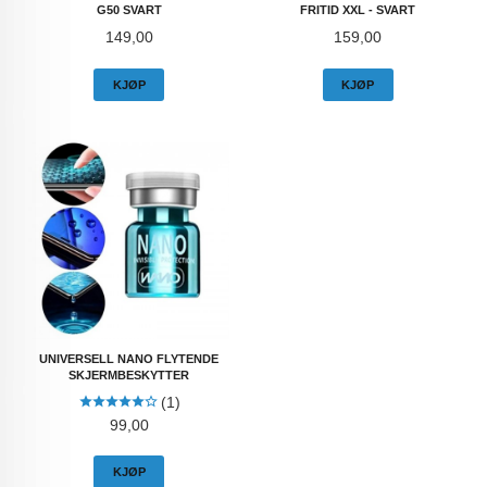
G50 SVART
FRITID XXL - SVART
Pris
Pris
149,00
159,00
KJØP
KJØP
UNIVERSELL NANO FLYTENDE
SKJERMBESKYTTER
(1)
Pris
99,00
KJØP