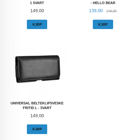
1 SVART
- HELLO BEAR
Pris
Tilbud
Rabatt
149,00
139,00
149,00
KJØP
KJØP
UNIVERSAL BELTEKLIPSVESKE
FRITID L - SVART
Pris
149,00
KJØP