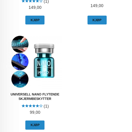
(1)
Pris
149,00
Pris
149,00
KJØP
KJØP
UNIVERSELL NANO FLYTENDE
SKJERMBESKYTTER
(1)
Pris
99,00
KJØP