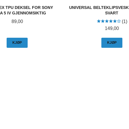
EX TPU DEKSEL FOR SONY
UNIVERSAL BELTEKLIPSVESKE
A 5 IV GJENNOMSIKTIG
SVART
Pris
89,00
(1)
Pris
149,00
KJØP
KJØP