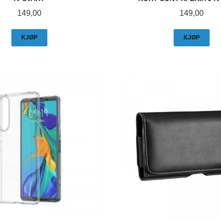
Pris
Pris
149,00
149,00
KJØP
KJØP