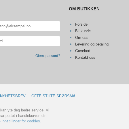
OM BUTIKKEN
Forside
Bli kunde
Om oss
Levering og betaling
Gavekort
Glemt passord?
Kontakt oss
NYHETSBREV
OFTE STILTE SPØRSMÅL
 kan yte deg bedre service. Vi
ar puttet i handlekurven din.
 innstillinger for cookies.