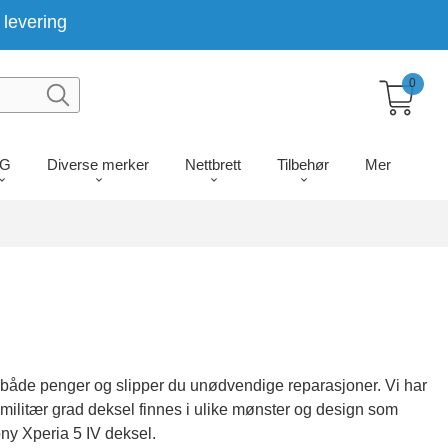
levering
0
LG
Diverse merker
Nettbrett
Tilbehør
Mer
u både penger og slipper du unødvendige reparasjoner. Vi har
r militær grad deksel finnes i ulike mønster og design som
ny Xperia 5 IV deksel.