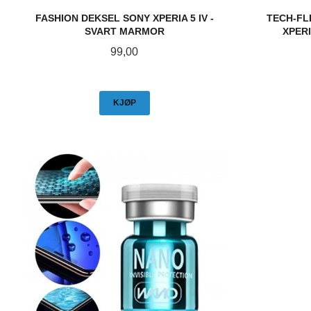
FASHION DEKSEL SONY XPERIA 5 IV -
TECH-FL
SVART MARMOR
XPERI
Pris
99,00
KJØP