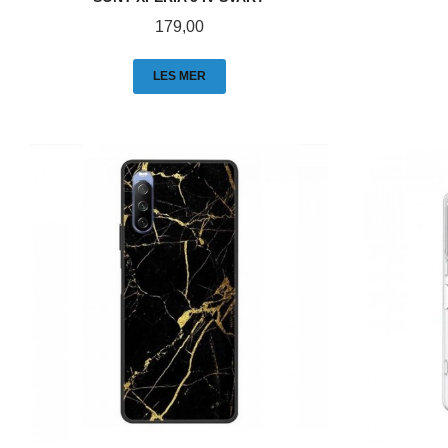
Pris
179,00
LES MER