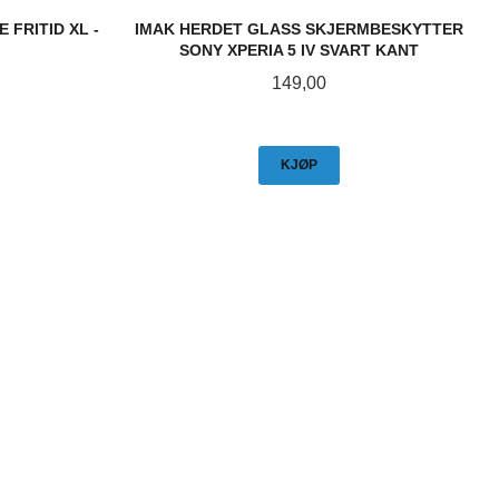
 FRITID XL -
IMAK HERDET GLASS SKJERMBESKYTTER
SONY XPERIA 5 IV SVART KANT
Pris
149,00
KJØP