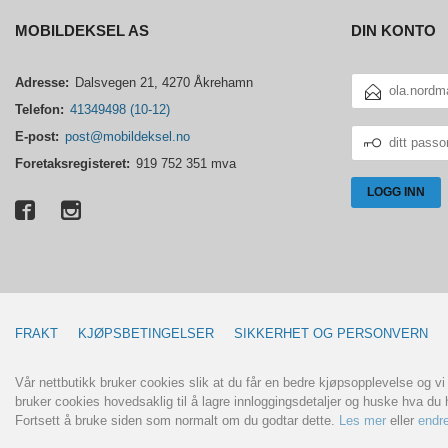
MOBILDEKSEL AS
DIN KONTO
E-
Adresse:
Dalsvegen 21, 4270 Åkrehamn
POSTADRESSE
Telefon:
41349498 (10-12)
DITT
E-post:
post@mobildeksel.no
PASSORD
Foretaksregisteret:
919 752 351 mva
FRAKT
KJØPSBETINGELSER
SIKKERHET OG PERSONVERN
Vår nettbutikk bruker cookies slik at du får en bedre kjøpsopplevelse og vi
bruker cookies hovedsaklig til å lagre innloggingsdetaljer og huske hva du h
Fortsett å bruke siden som normalt om du godtar dette.
Les mer
eller
endre