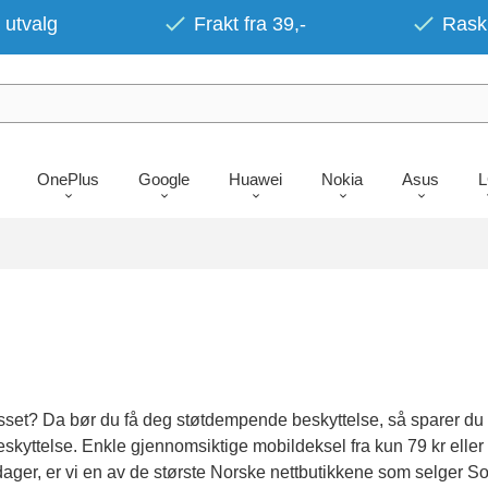
 utvalg
Frakt fra 39,-
Rask 
OnePlus
Google
Huawei
Nokia
Asus
lasset? Da bør du få deg støtdempende beskyttelse, så sparer d
 beskyttelse. Enkle gjennomsiktige mobildeksel fra kun 79 kr elle
dager, er vi en av de største Norske nettbutikkene som selger So