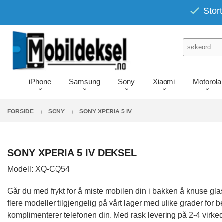
Gå
PRODUKTER
Stort
Lukk
til
innholdet
iPhone
Samsung
Sony
Xiaomi
Motorola
FORSIDE
SONY
SONY XPERIA 5 IV
SONY XPERIA 5 IV DEKSEL
Modell: XQ-CQ54
Går du med frykt for å miste mobilen din i bakken å knuse g
flere modeller tilgjengelig på vårt lager med ulike grader for
komplimenterer telefonen din. Med rask levering på 2-4 virke