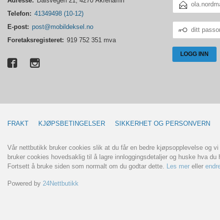
Adresse:
Dalsvegen 21, 4270 Åkrehamn
POSTADRESSE
Telefon:
41349498 (10-12)
DITT
E-post:
post@mobildeksel.no
PASSORD
Foretaksregisteret:
919 752 351 mva
FRAKT
KJØPSBETINGELSER
SIKKERHET OG PERSONVERN
Vår nettbutikk bruker cookies slik at du får en bedre kjøpsopplevelse og vi
bruker cookies hovedsaklig til å lagre innloggingsdetaljer og huske hva du h
Fortsett å bruke siden som normalt om du godtar dette.
Les mer
eller
endre
Powered by
24Nettbutikk