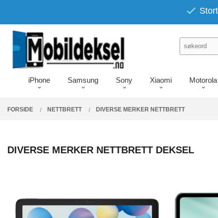
Gå
PRODUKTER
Stort
Lukk
til
innholdet
iPhone
Samsung
Sony
Xiaomi
Motorola
FORSIDE
NETTBRETT
DIVERSE MERKER NETTBRETT
DIVERSE MERKER NETTBRETT DEKSEL