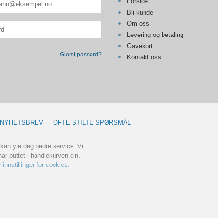
Forside
Bli kunde
Om oss
Levering og betaling
Gavekort
Glemt passord?
Kontakt oss
NYHETSBREV
OFTE STILTE SPØRSMÅL
 kan yte deg bedre service. Vi
ar puttet i handlekurven din.
 innstillinger for cookies.