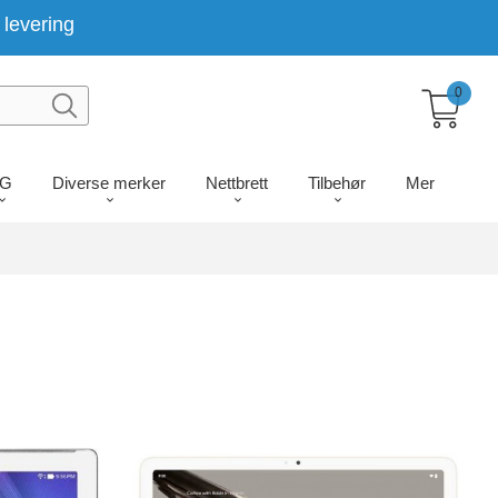
levering
0
LG
Diverse merker
Nettbrett
Tilbehør
Mer