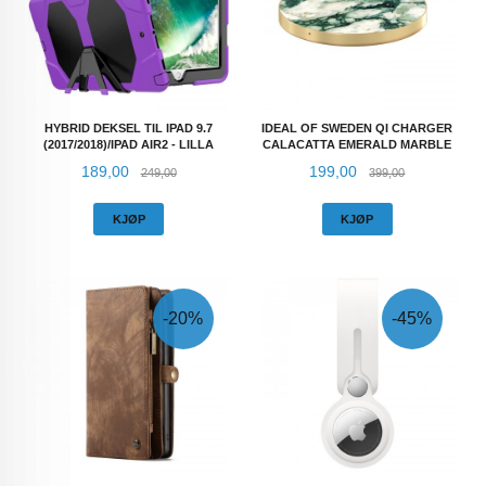
HYBRID DEKSEL TIL IPAD 9.7
IDEAL OF SWEDEN QI CHARGER
(2017/2018)/IPAD AIR2 - LILLA
CALACATTA EMERALD MARBLE
Tilbud
Rabatt
Tilbud
Rabatt
189,00
199,00
249,00
399,00
KJØP
KJØP
-20%
-45%