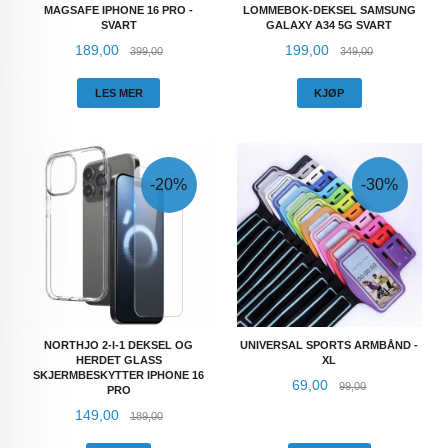
MAGSAFE IPHONE 16 PRO -
LOMMEBOK-DEKSEL SAMSUNG
SVART
GALAXY A34 5G SVART
Tilbud
Rabatt
Tilbud
Rabatt
189,00
199,00
399,00
349,00
LES MER
KJØP
-20%
-30%
NORTHJO 2-I-1 DEKSEL OG
UNIVERSAL SPORTS ARMBÅND -
HERDET GLASS
XL
SKJERMBESKYTTER IPHONE 16
Tilbud
Rabatt
69,00
99,00
PRO
Tilbud
Rabatt
149,00
189,00