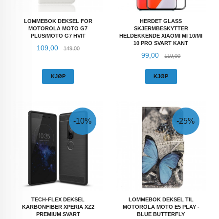
LOMMEBOK DEKSEL FOR
HERDET GLASS
MOTOROLA MOTO G7
SKJERMBESKYTTER
PLUS/MOTO G7 HVIT
HELDEKKENDE XIAOMI MI 10/MI
10 PRO SVART KANT
Tilbud
Rabatt
109,00
149,00
Tilbud
Rabatt
99,00
119,00
KJØP
KJØP
-10%
-25%
TECH-FLEX DEKSEL
LOMMEBOK DEKSEL TIL
KARBONFIBER XPERIA XZ2
MOTOROLA MOTO E5 PLAY -
PREMIUM SVART
BLUE BUTTERFLY