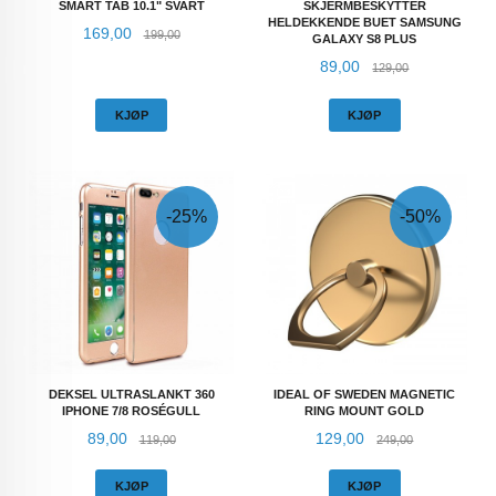
SMART TAB 10.1" SVART
SKJERMBESKYTTER
HELDEKKENDE BUET SAMSUNG
Tilbud
Rabatt
169,00
199,00
GALAXY S8 PLUS
Tilbud
Rabatt
89,00
129,00
KJØP
KJØP
-25%
-50%
DEKSEL ULTRASLANKT 360
IDEAL OF SWEDEN MAGNETIC
IPHONE 7/8 ROSÉGULL
RING MOUNT GOLD
Tilbud
Rabatt
Tilbud
Rabatt
89,00
129,00
119,00
249,00
KJØP
KJØP