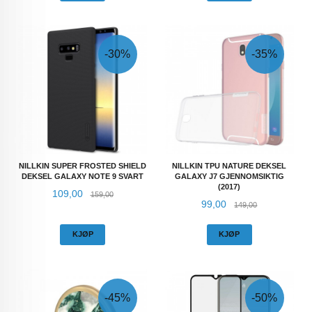
-30%
-35%
NILLKIN SUPER FROSTED SHIELD
NILLKIN TPU NATURE DEKSEL
DEKSEL GALAXY NOTE 9 SVART
GALAXY J7 GJENNOMSIKTIG
(2017)
Tilbud
Rabatt
109,00
159,00
Tilbud
Rabatt
99,00
149,00
KJØP
KJØP
-45%
-50%