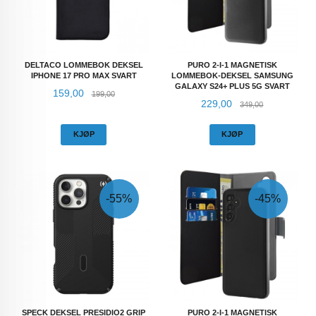
DELTACO LOMMEBOK DEKSEL
PURO 2-I-1 MAGNETISK
IPHONE 17 PRO MAX SVART
LOMMEBOK-DEKSEL SAMSUNG
GALAXY S24+ PLUS 5G SVART
Tilbud
Rabatt
159,00
199,00
Tilbud
Rabatt
229,00
349,00
KJØP
KJØP
-55%
-45%
SPECK DEKSEL PRESIDIO2 GRIP
PURO 2-I-1 MAGNETISK