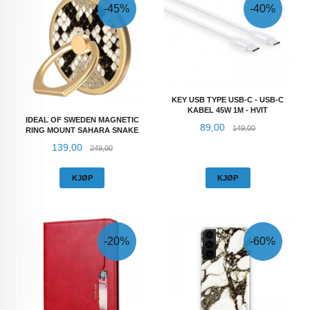
-45%
-40%
KEY USB TYPE USB-C - USB-C
KABEL 45W 1M - HVIT
IDEAL OF SWEDEN MAGNETIC
Tilbud
Rabatt
89,00
149,00
RING MOUNT SAHARA SNAKE
Tilbud
Rabatt
139,00
249,00
KJØP
KJØP
-20%
-60%