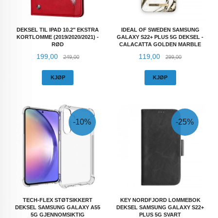
DEKSEL TIL IPAD 10.2" EKSTRA
IDEAL OF SWEDEN SAMSUNG
KORTLOMME (2019/2020/2021) -
GALAXY S22+ PLUS 5G DEKSEL -
RØD
CALACATTA GOLDEN MARBLE
Tilbud
Rabatt
Tilbud
Rabatt
199,00
119,00
249,00
299,00
KJØP
KJØP
-10%
-25%
TECH-FLEX STØTSIKKERT
KEY NORDFJORD LOMMEBOK
DEKSEL SAMSUNG GALAXY A55
DEKSEL SAMSUNG GALAXY S22+
5G GJENNOMSIKTIG
PLUS 5G SVART