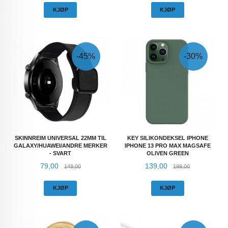
KJØP
KJØP
-45%
-30%
SKINNREIM UNIVERSAL 22MM TIL
KEY SILIKONDEKSEL IPHONE
GALAXY/HUAWEI/ANDRE MERKER
IPHONE 13 PRO MAX MAGSAFE
- SVART
OLIVEN GREEN
Tilbud
Rabatt
Tilbud
Rabatt
79,00
139,00
149,00
199,00
KJØP
KJØP