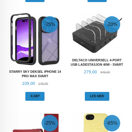
-25%
-20%
DELTACO UNIVERSELL 4-PORT
USB LADESTASJON 40W - SVART
Tilbud
Rabatt
279,00
STARRY SKY DEKSEL IPHONE 14
349,00
PRO MAX SVART
Tilbud
Rabatt
109,00
149,00
KJØP
LES MER
-25%
-65%