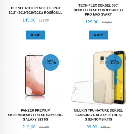
TECH-FLEX DEKSEL 360°
DEKSEL ROTERENDE TIL IPAD
BESKYTTELSE FOR IPHONE 14
10.2" (2019/2020/2021) ROSÉGULL
PRO MAX SVART
Tilbud
Rabatt
145,00
179,00
Tilbud
Rabatt
129,00
169,00
KJØP
KJØP
-25%
-35%
PANZER PREMIUM
NILLKIN TPU NATURE DEKSEL
SKJERMBESKYTTELSE SAMSUNG
SAMSUNG GALAXY J6 (2018)
GALAXY S23 5G
GJENNOMSIKTIG
Tilbud
Rabatt
Tilbud
Rabatt
219,00
99,00
289,00
149,00