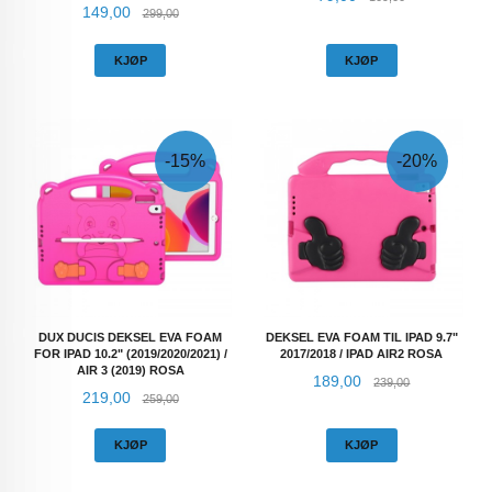
Tilbud
Rabatt
149,00
299,00
KJØP
KJØP
-15%
-20%
DUX DUCIS DEKSEL EVA FOAM
DEKSEL EVA FOAM TIL IPAD 9.7"
FOR IPAD 10.2" (2019/2020/2021) /
2017/2018 / IPAD AIR2 ROSA
AIR 3 (2019) ROSA
Tilbud
Rabatt
189,00
239,00
Tilbud
Rabatt
219,00
259,00
KJØP
KJØP