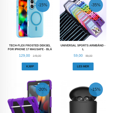
-15%
-35%
TECH-FLEX FROSTED DEKSEL
UNIVERSAL SPORTS ARMBÅND -
FOR IPHONE 17 MAGSAFE - BLÅ
L
Tilbud
Rabatt
Tilbud
Rabatt
129,00
59,00
149,00
89,00
KJØP
LES MER
-20%
-15%