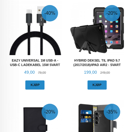
-40%
-20%
EAZY UNIVERSAL 1M USB-A -
HYBRID DEKSEL TIL IPAD 9.7
USB-C LADEKABEL 15W SVART
(2017/2018)/IPAD AIR2 - SVART
Tilbud
Rabatt
Tilbud
Rabatt
49,00
199,00
79,00
249,00
KJØP
KJØP
-20%
-35%