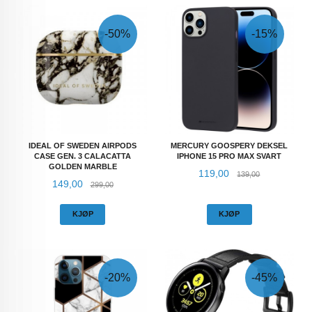
-50%
-15%
IDEAL OF SWEDEN AIRPODS
MERCURY GOOSPERY DEKSEL
CASE GEN. 3 CALACATTA
IPHONE 15 PRO MAX SVART
GOLDEN MARBLE
Tilbud
Rabatt
119,00
139,00
Tilbud
Rabatt
149,00
299,00
KJØP
KJØP
-20%
-45%