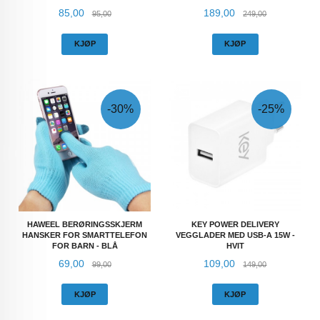
Tilbud
Rabatt
Tilbud
Rabatt
85,00
189,00
95,00
249,00
KJØP
KJØP
-30%
-25%
HAWEEL BERØRINGSSKJERM
KEY POWER DELIVERY
HANSKER FOR SMARTTELEFON
VEGGLADER MED USB-A 15W -
FOR BARN - BLÅ
HVIT
Tilbud
Rabatt
Tilbud
Rabatt
69,00
109,00
99,00
149,00
KJØP
KJØP