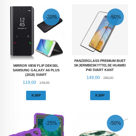
-20%
-50%
PANZERGLASS PREMIUM BUET
SKJERMBESKYTTELSE HUAWEI
MIRROR VIEW FLIP DEKSEL
P40 SVART KANT
SAMSUNG GALAXY A6 PLUS
(2018) SVART
Tilbud
Rabatt
149,00
299,00
Tilbud
Rabatt
119,00
149,00
KJØP
KJØP
-25%
-50%