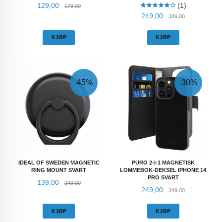
Tilbud
Rabatt
129,00
(1)
179,00
Tilbud
Rabatt
249,00
349,00
KJØP
KJØP
-45%
-30%
IDEAL OF SWEDEN MAGNETIC
PURO 2-I-1 MAGNETISK
RING MOUNT SVART
LOMMEBOK-DEKSEL IPHONE 14
PRO SVART
Tilbud
Rabatt
139,00
249,00
Tilbud
Rabatt
249,00
349,00
KJØP
KJØP