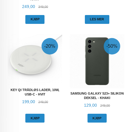
Tilbud
Rabatt
249,00
349,00
KJØP
LES MER
-20%
-50%
KEY QI TRÅDLØS LADER, 10W,
SAMSUNG GALAXY S23+ SILIKON
USB-C - HVIT
DEKSEL - KHAKI
Tilbud
Rabatt
199,00
249,00
Tilbud
Rabatt
129,00
249,00
KJØP
KJØP