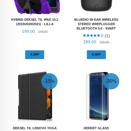
HYBRID DEKSEL TIL IPAD 10.2
BLUEDIO IN-EAR WIRELESS
(2019/2020/2021) - LILLA
STEREO ØREPLUGGER
BLUETOOTH 5.0 - SVART
Tilbud
Rabatt
199,00
249,00
(1)
Tilbud
Rabatt
289,00
339,00
KJØP
KJØP
-15%
-30%
DEKSEL TIL LENOVO YOGA
HERDET GLASS