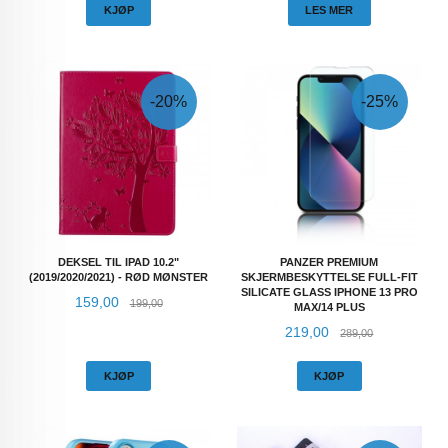
KJØP
LES MER
-20%
-25%
DEKSEL TIL IPAD 10.2"
PANZER PREMIUM
(2019/2020/2021) - RØD MØNSTER
SKJERMBESKYTTELSE FULL-FIT
SILICATE GLASS IPHONE 13 PRO
Tilbud
Rabatt
159,00
199,00
MAX/14 PLUS
Tilbud
Rabatt
219,00
289,00
KJØP
KJØP