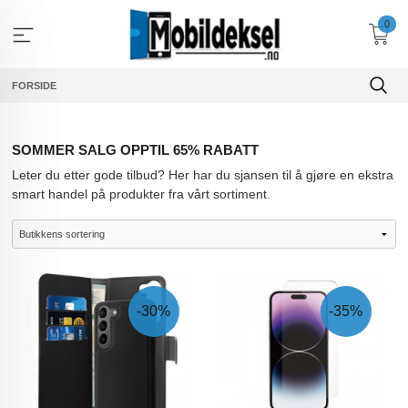
Gå
0
til
innholdet
FORSIDE
SOMMER SALG OPPTIL 65% RABATT
Leter du etter gode tilbud? Her har du sjansen til å gjøre en ekstra
smart handel på produkter fra vårt sortiment.
-30%
-35%