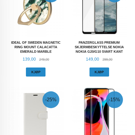
IDEAL OF SWEDEN MAGNETIC
PANZERGLASS PREMIUM
RING MOUNT CALACATTA
SKJERMBESKYTTELSE NOKIA
EMERALD MARBLE
NOKIA G20/G10 SVART KANT
Tilbud
Rabatt
Tilbud
Rabatt
139,00
149,00
249,00
299,00
KJØP
KJØP
-25%
-15%