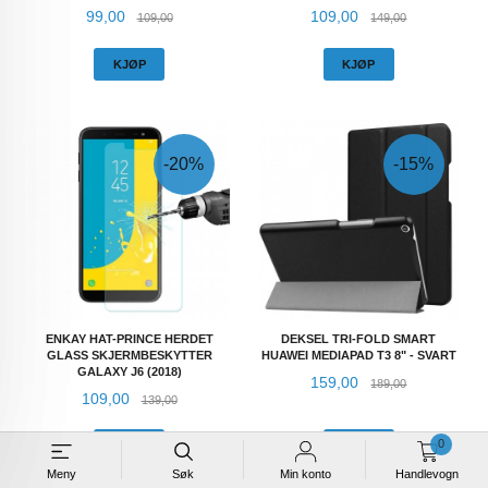
Tilbud
Rabatt
Tilbud
Rabatt
99,00
109,00
109,00
149,00
KJØP
KJØP
-20%
-15%
ENKAY HAT-PRINCE HERDET
DEKSEL TRI-FOLD SMART
GLASS SKJERMBESKYTTER
HUAWEI MEDIAPAD T3 8" - SVART
GALAXY J6 (2018)
Tilbud
Rabatt
159,00
189,00
Tilbud
Rabatt
109,00
139,00
0
KJØP
KJØP
Meny
Søk
Min konto
Handlevogn