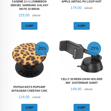
CASEME 2-I-1 LOMMEBOK
APPLE AIRTAG PU LOOP HVIT
DEKSEL SAMSUNG GALAXY
Tilbud
Rabatt
179,00
329,00
NOTE 10 BRUN
Tilbud
Rabatt
229,00
289,00
KJØP
KJØP
-20%
-25%
CELLY SCREEN DASH HOLDER
360° JUSTERBAR SVART
POPSOCKETS POPGRIP
Tilbud
Rabatt
149,00
199,00
AVTAGBAR CHEETAH CHIC
Tilbud
Rabatt
119,00
149,00
KJØP
KJØP