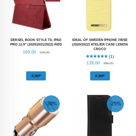
DEKSEL BOOK STYLE TIL IPAD
IDEAL OF SWEDEN IPHONE 7/8/SE
PRO 12.9" (2020/2021/2022) RØD
(2020/2022) ATELIER CASE LEMON
CROCO
Tilbud
Rabatt
169,00
229,00
(1)
Tilbud
Rabatt
139,00
399,00
KJØP
KJØP
-30%
-25%