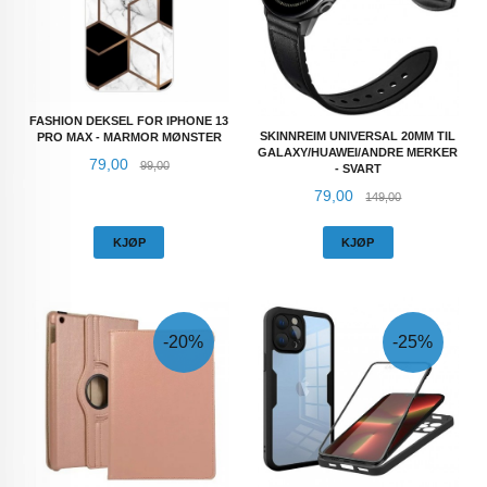
FASHION DEKSEL FOR IPHONE 13
SKINNREIM UNIVERSAL 20MM TIL
PRO MAX - MARMOR MØNSTER
GALAXY/HUAWEI/ANDRE MERKER
Tilbud
Rabatt
79,00
99,00
- SVART
Tilbud
Rabatt
79,00
149,00
KJØP
KJØP
-20%
-25%