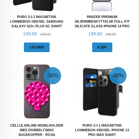
PURO 2-I-1 MAGNETISK
PANZER PREMIUM
LOMMEBOK-DEKSEL SAMSUNG
SKJERMBESKYTTELSE FULL-FIT
GALAXY S23+ PLUS 5G SVART
SILICATE GLASS IPHONE 14 PRO
Tilbud
Rabatt
Tilbud
Rabatt
249,00
199,00
349,00
299,00
LES MER
KJØP
-30%
-30%
CELLULARLINE MOBILHOLDER
PURO 2-I-1 MAGNETISK
MED DOBBELTSIDIG
LOMMEBOK-DEKSEL IPHONE 13
SUGEKOPPER - ROSA
PRO MAX SVART