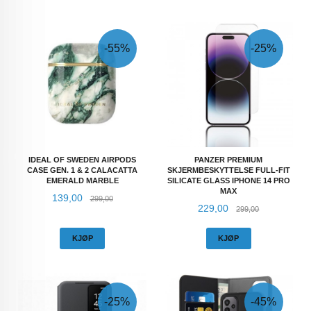
-55%
-25%
IDEAL OF SWEDEN AIRPODS
PANZER PREMIUM
CASE GEN. 1 & 2 CALACATTA
SKJERMBESKYTTELSE FULL-FIT
EMERALD MARBLE
SILICATE GLASS IPHONE 14 PRO
MAX
Tilbud
Rabatt
139,00
299,00
Tilbud
Rabatt
229,00
299,00
KJØP
KJØP
-25%
-45%