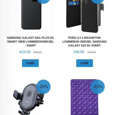
SAMSUNG GALAXY S24+ PLUS 5G
PURO 2-I-1 MAGNETISK
SMART VIEW LOMMEBOKDEKSEL
LOMMEBOK-DEKSEL SAMSUNG
- SVART
GALAXY A23 5G SVART
Tilbud
Rabatt
Tilbud
Rabatt
419,00
199,00
549,00
349,00
KJØP
KJØP
-20%
-15%