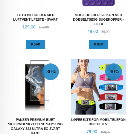
TOTU BILHOLDER MED
MOBILHOLDER SILIKON MED
LUFTVENTILFESTE - SVART
DOBBELTSIDIG SUGEKOPPER -
LILLA
Tilbud
Rabatt
129,00
159,00
Tilbud
Rabatt
49,00
59,00
KJØP
KJØP
-30%
-30%
PANZER PREMIUM BUET
LØPEBELTE FOR MOBILTELEFON
SKJERMBESKYTTELSE SAMSUNG
OPP TIL 6.5"
GALAXY S23 ULTRA 5G SVART
Tilbud
Rabatt
79,00
109,00
KANT