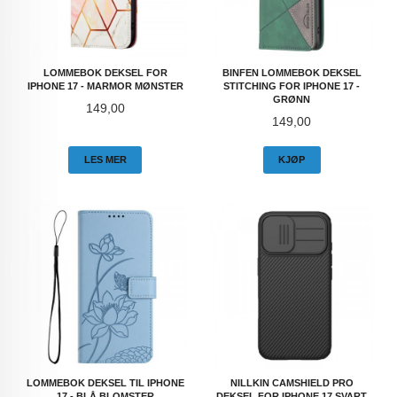
LOMMEBOK DEKSEL FOR
BINFEN LOMMEBOK DEKSEL
IPHONE 17 - MARMOR MØNSTER
STITCHING FOR IPHONE 17 -
GRØNN
Pris
149,00
Pris
149,00
LES MER
KJØP
LOMMEBOK DEKSEL TIL IPHONE
NILLKIN CAMSHIELD PRO
17 - BLÅ BLOMSTER
DEKSEL FOR IPHONE 17 SVART