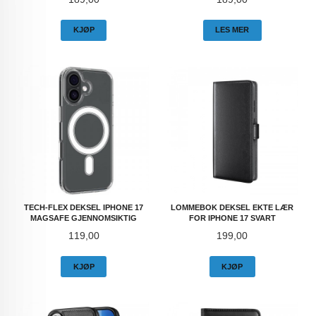
KJØP
LES MER
TECH-FLEX DEKSEL IPHONE 17
LOMMEBOK DEKSEL EKTE LÆR
MAGSAFE GJENNOMSIKTIG
FOR IPHONE 17 SVART
Pris
Pris
119,00
199,00
KJØP
KJØP