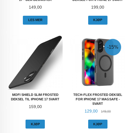
Pris
Pris
149,00
199,00
LES MER
KJØP
-15%
MOFI SHIELD SLIM FROSTED
TECH-FLEX FROSTED DEKSEL
DEKSEL TIL IPHONE 17 SVART
FOR IPHONE 17 MAGSAFE -
SVART
Pris
159,00
Tilbud
Rabatt
129,00
149,00
KJØP
KJØP