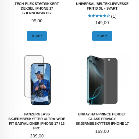
TECH-FLEX STØTSIKKERT
UNIVERSAL BELTEKLIPSVESKE
DEKSEL IPHONE 17
FRITID XL - SVART
GJENNOMSIKTIG
(1)
Pris
95,00
Pris
149,00
KJØP
KJØP
PANZERGLASS
ENKAY HAT-PRINCE HERDET
SKJERMBESKYTTER ULTRA-WIDE
GLASS PRIVACY
FIT EASYALIGNER IPHONE 17 / 16
SKJERMBESKYTTER IPHONE 17
PRO
Pris
169,00
Pris
339,00