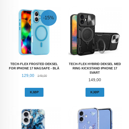
-15%
TECH-FLEX FROSTED DEKSEL
TECH-FLEX HYBRID DEKSEL MED
FOR IPHONE 17 MAGSAFE - BLÅ
RING KICKSTAND IPHONE 17
SVART
Tilbud
Rabatt
129,00
149,00
Pris
149,00
KJØP
KJØP