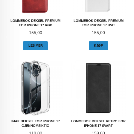
LOMMEBOK DEKSEL PREMIUM
LOMMEBOK DEKSEL PREMIUM
FOR IPHONE 17 RØD
FOR IPHONE 17 HVIT
Pris
Pris
155,00
155,00
LES MER
KJØP
IMAK DEKSEL FOR IPHONE 17
LOMMEBOK DEKSEL RETRO FOR
GJENNOMSIKTIG
IPHONE 17 SVART
Pris
Pris
119,00
159,00