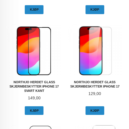
KJØP
KJØP
NORTHJO HERDET GLASS
NORTHJO HERDET GLASS
SKJERMBESKYTTER IPHONE 17
SKJERMBESKYTTER IPHONE 17
SVART KANT
Pris
129,00
Pris
149,00
KJØP
KJØP