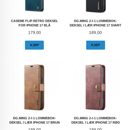
CASEME FLIP RETRO DEKSEL
DG.MING 2-I-1 LOMMEBOK-
FOR IPHONE 17 BLÅ
DEKSEL I LÆR IPHONE 17 SVART
Pris
Pris
179,00
189,00
KJØP
KJØP
DG.MING 2-I-1 LOMMEBOK-
DG.MING 2-I-1 LOMMEBOK-
DEKSEL I LÆR IPHONE 17 BRUN
DEKSEL I LÆR IPHONE 17 RØD
Pris
Pris
189,00
189,00