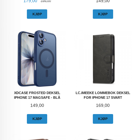
Tilbud
Rabatt
Pris
179,00
149,00
199,00
KJØP
KJØP
XDCASE FROSTED DEKSEL
LC.IMEEKE LOMMEBOK DEKSEL
IPHONE 17 MAGSAFE - BLÅ
FOR IPHONE 17 SVART
Pris
Pris
149,00
169,00
KJØP
KJØP