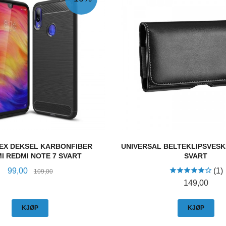
EX DEKSEL KARBONFIBER
UNIVERSAL BELTEKLIPSVESKE
I REDMI NOTE 7 SVART
SVART
Tilbud
Rabatt
99,00
(1)
109,00
Pris
149,00
KJØP
KJØP