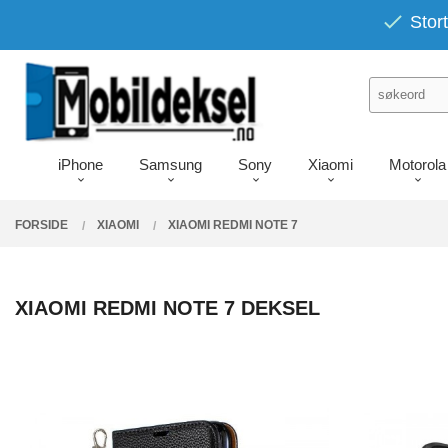
Gå
PRODUKTER
Stort
Lukk
til
innholdet
iPhone
Samsung
Sony
Xiaomi
Motorola
FORSIDE
XIAOMI
XIAOMI REDMI NOTE 7
XIAOMI REDMI NOTE 7 DEKSEL