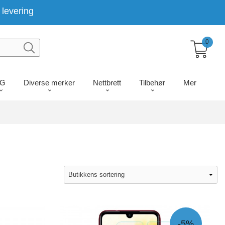
levering
0
LG
Diverse merker
Nettbrett
Tilbehør
Mer
-5%