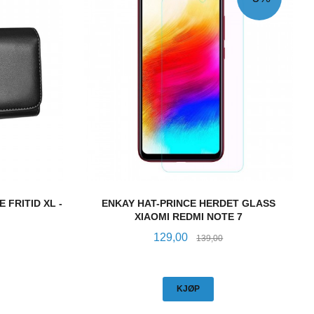
 FRITID XL -
ENKAY HAT-PRINCE HERDET GLASS
XIAOMI REDMI NOTE 7
Tilbud
Rabatt
129,00
139,00
KJØP