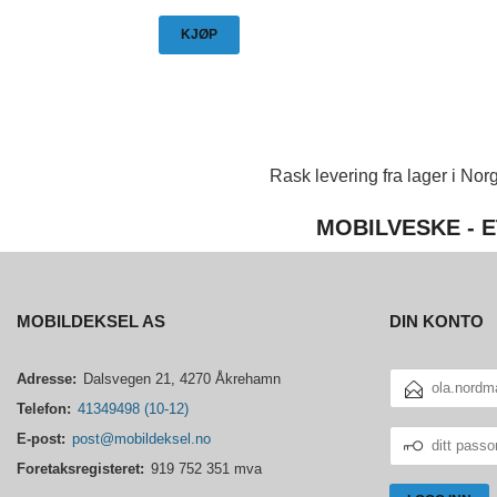
KJØP
Rask levering fra lager i Norg
MOBILVESKE - E
MOBILDEKSEL AS
DIN KONTO
E-
Adresse:
Dalsvegen 21, 4270 Åkrehamn
POSTADRESSE
Telefon:
41349498 (10-12)
DITT
E-post:
post@mobildeksel.no
PASSORD
Foretaksregisteret:
919 752 351 mva