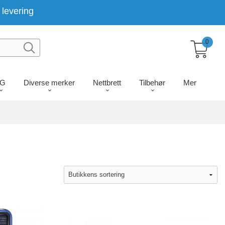
levering
0
LG
Diverse merker
Nettbrett
Tilbehør
Mer