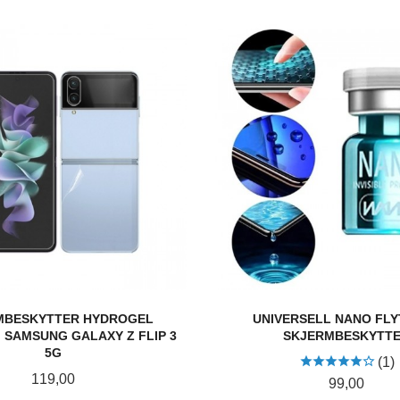
MBESKYTTER HYDROGEL
UNIVERSELL NANO FL
 SAMSUNG GALAXY Z FLIP 3
SKJERMBESKYTT
5G
(1)
Pris
119,00
Pris
99,00