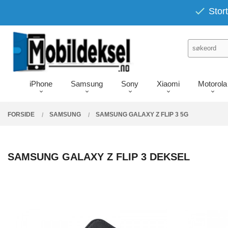
Gå
PRODUKTER
Stort
Lukk
til
innholdet
iPhone
Samsung
Sony
Xiaomi
Motorola
FORSIDE
SAMSUNG
SAMSUNG GALAXY Z FLIP 3 5G
SAMSUNG GALAXY Z FLIP 3 DEKSEL