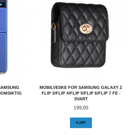
 SAMSUNG
MOBILVESKE FOR SAMSUNG GALAXY Z
NOMSIKTIG
FLIP 3/FLIP 4/FLIP 5/FLIP 6/FLIP 7 FE -
SVART
Pris
199,00
KJØP