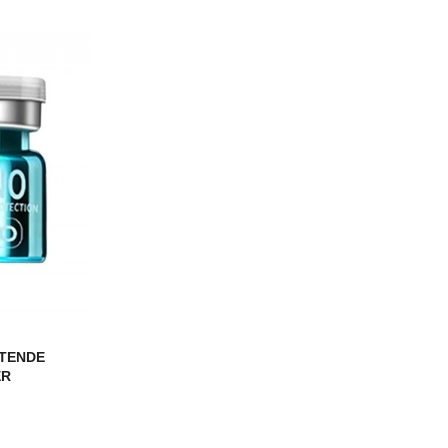
YTENDE
ER