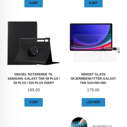
KJØP
KJØP
DEKSEL ROTERENDE TIL
HERDET GLASS
SAMSUNG GALAXY TAB S8 PLUS /
SKJERMBESKYTTER GALAXY
S9 PLUS / S10 PLUS SVART
TAB S10+/S9+/S8+
Pris
Pris
199,00
179,00
KJØP
LES MER