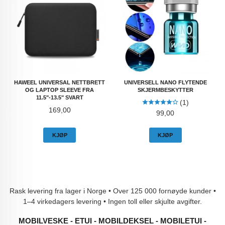
HAWEEL UNIVERSAL NETTBRETT
UNIVERSELL NANO FLYTENDE
OG LAPTOP SLEEVE FRA
SKJERMBESKYTTER
11.5"-13.5" SVART
(1)
Pris
169,00
Pris
99,00
KJØP
KJØP
Rask levering fra lager i Norge • Over 125 000 fornøyde kunder •
1–4 virkedagers levering • Ingen toll eller skjulte avgifter.
MOBILVESKE - ETUI - MOBILDEKSEL - MOBILETUI -