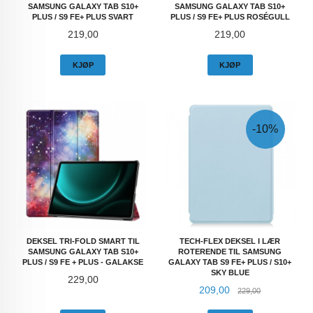
SAMSUNG GALAXY TAB S10+
SAMSUNG GALAXY TAB S10+
PLUS / S9 FE+ PLUS SVART
PLUS / S9 FE+ PLUS ROSÉGULL
Pris
Pris
219,00
219,00
KJØP
KJØP
-10%
DEKSEL TRI-FOLD SMART TIL
TECH-FLEX DEKSEL I LÆR
SAMSUNG GALAXY TAB S10+
ROTERENDE TIL SAMSUNG
PLUS / S9 FE + PLUS - GALAKSE
GALAXY TAB S9 FE+ PLUS / S10+
SKY BLUE
Pris
229,00
Tilbud
Rabatt
209,00
229,00