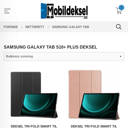
Gå
0
til
innholdet
FORSIDE
NETTBRETT
SAMSUNG GALAXY TAB
SAMSUNG GALAXY TAB S10+ PLUS DEKSEL
DEKSEL TRI-FOLD SMART TIL
DEKSEL TRI-FOLD SMART TIL