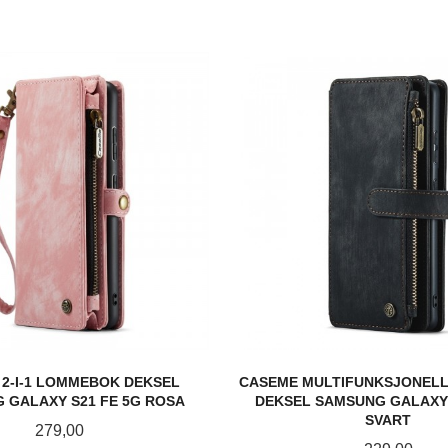
2-I-1 LOMMEBOK DEKSEL
CASEME MULTIFUNKSJONEL
 GALAXY S21 FE 5G ROSA
DEKSEL SAMSUNG GALAXY 
SVART
Pris
279,00