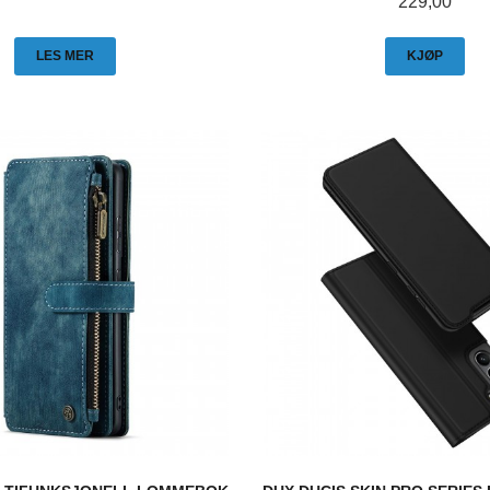
Pris
229,00
LES MER
KJØP