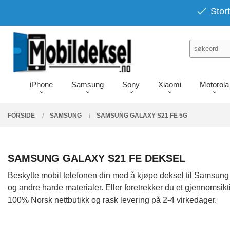
Gå
PRODUKTER
Stort
Lukk
til
innholdet
iPhone
Samsung
Sony
Xiaomi
Motorola
FORSIDE
SAMSUNG
SAMSUNG GALAXY S21 FE 5G
SAMSUNG GALAXY S21 FE DEKSEL
Beskytte mobil telefonen din med å kjøpe deksel til Samsung
og andre harde materialer. Eller foretrekker du et gjennomsikt
100% Norsk nettbutikk og rask levering på 2-4 virkedager.