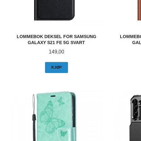
LOMMEBOK DEKSEL FOR SAMSUNG
LOMMEBO
GALAXY S21 FE 5G SVART
GAL
Pris
149,00
KJØP