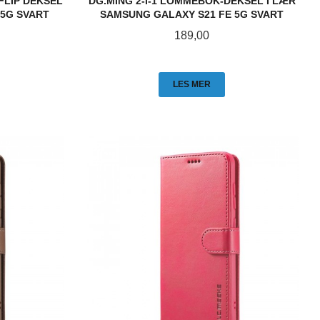
 FLIP DEKSEL
DG.MING 2-I-1 LOMMEBOK-DEKSEL I LÆR
 5G SVART
SAMSUNG GALAXY S21 FE 5G SVART
Pris
189,00
LES MER