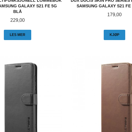
LTIFUNKSJONELL LOMMEBOK
DUX DUCIS SKIN PRO SERIES
AMSUNG GALAXY S21 FE 5G
SAMSUNG GALAXY S21 FE
BLÅ
Pris
179,00
Pris
229,00
LES MER
KJØP