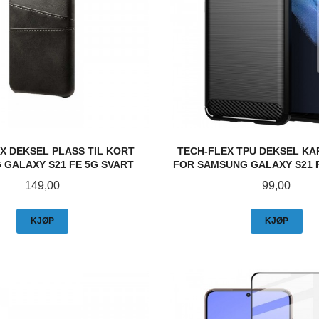
X DEKSEL PLASS TIL KORT
TECH-FLEX TPU DEKSEL K
GALAXY S21 FE 5G SVART
FOR SAMSUNG GALAXY S21 
Pris
Pris
149,00
99,00
KJØP
KJØP