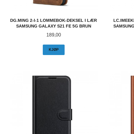
DG.MING 2-I-1 LOMMEBOK-DEKSEL I LÆR
LC.IMEE
SAMSUNG GALAXY S21 FE 5G BRUN
SAMSUNG 
Pris
189,00
KJØP