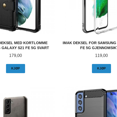
 DEKSEL MED KORTLOMME
IMAK DEKSEL FOR SAMSUNG
GALAXY S21 FE 5G SVART
FE 5G GJENNOMSIK
Pris
Pris
179,00
119,00
KJØP
KJØP