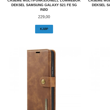
CASEME MULTIFUNKSJONELL LOMMEBOK
CASEME MU
DEKSEL SAMSUNG GALAXY S21 FE 5G
DEKSEL S
RØD
Pris
229,00
KJØP