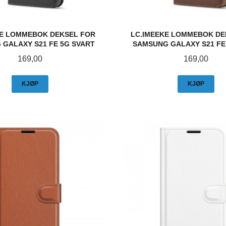
KE LOMMEBOK DEKSEL FOR
LC.IMEEKE LOMMEBOK DE
GALAXY S21 FE 5G SVART
SAMSUNG GALAXY S21 FE
Pris
Pris
169,00
169,00
KJØP
KJØP