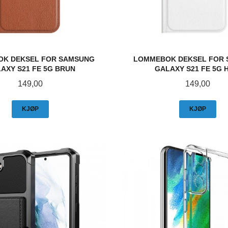
K DEKSEL FOR SAMSUNG
LOMMEBOK DEKSEL FOR
AXY S21 FE 5G BRUN
GALAXY S21 FE 5G 
Pris
Pris
149,00
149,00
KJØP
KJØP