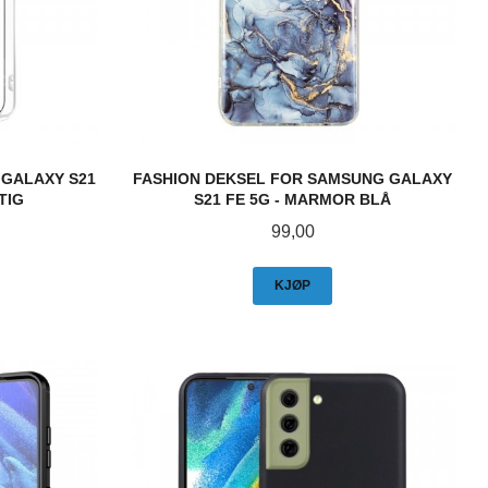
 GALAXY S21
FASHION DEKSEL FOR SAMSUNG GALAXY
TIG
S21 FE 5G - MARMOR BLÅ
Pris
99,00
KJØP