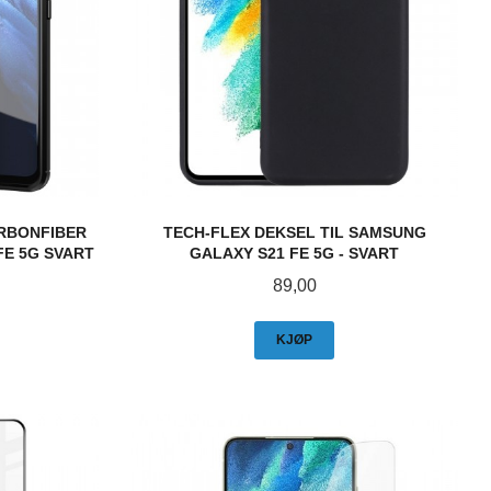
ARBONFIBER
TECH-FLEX DEKSEL TIL SAMSUNG
FE 5G SVART
GALAXY S21 FE 5G - SVART
Pris
89,00
KJØP