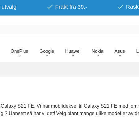
 utvalg
Frakt fra 39,-
Rask 
OnePlus
Google
Huawei
Nokia
Asus
 Galaxy S21 FE. Vi har mobildeksel til Galaxy S21 FE med lommeb
ig ? Uansett så har vi det! Velg blant mange ulike modeller av de