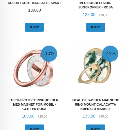
KREDITTKORT MAGSAFE - SVART
MED DOBBELTSIDIG
SUGEKOPPER - ROSA
Pris
139,00
Tilbud
Rabatt
129,00
179,00
KJØP
KJØP
-10%
-45%
TECH-PROTECT RINGHOLDER
IDEAL OF SWEDEN MAGNETIC
MED MAGNET FOR MOBIL -
RING MOUNT CALACATTA
GLITTER ROSA
EMERALD MARBLE
Tilbud
Rabatt
Tilbud
Rabatt
109,00
139,00
119,00
249,00
KJØP
KJØP