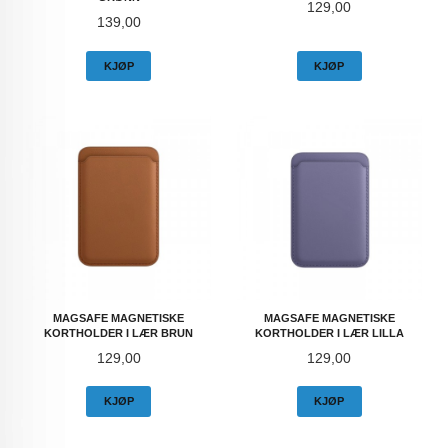
Pris
129,00
Pris
139,00
KJØP
KJØP
MAGSAFE MAGNETISKE
MAGSAFE MAGNETISKE
KORTHOLDER I LÆR BRUN
KORTHOLDER I LÆR LILLA
Pris
Pris
129,00
129,00
KJØP
KJØP