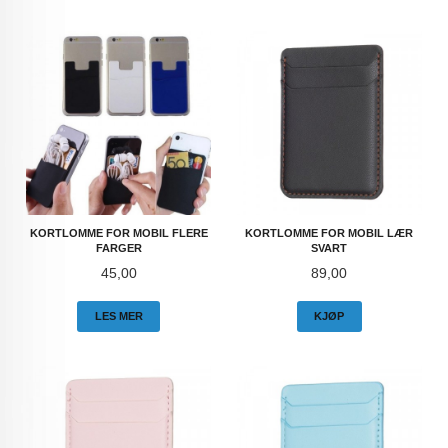
KORTLOMME FOR MOBIL FLERE
KORTLOMME FOR MOBIL LÆR
FARGER
SVART
Pris
Pris
45,00
89,00
LES MER
KJØP