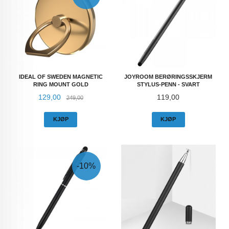
IDEAL OF SWEDEN MAGNETIC
JOYROOM BERØRINGSSKJERM
RING MOUNT GOLD
STYLUS-PENN - SVART
Tilbud
Rabatt
Pris
129,00
119,00
249,00
KJØP
KJØP
-10%