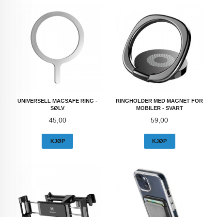
UNIVERSELL MAGSAFE RING -
RINGHOLDER MED MAGNET FOR
SØLV
MOBILER - SVART
Pris
Pris
45,00
59,00
KJØP
KJØP