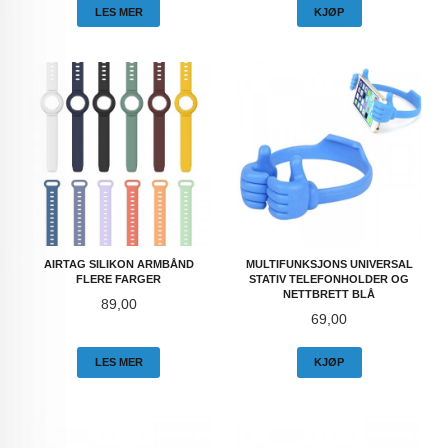
LES MER
KJØP
AIRTAG SILIKON ARMBÅND
MULTIFUNKSJONS UNIVERSAL
FLERE FARGER
STATIV TELEFONHOLDER OG
NETTBRETT BLÅ
Pris
89,00
Pris
69,00
LES MER
KJØP