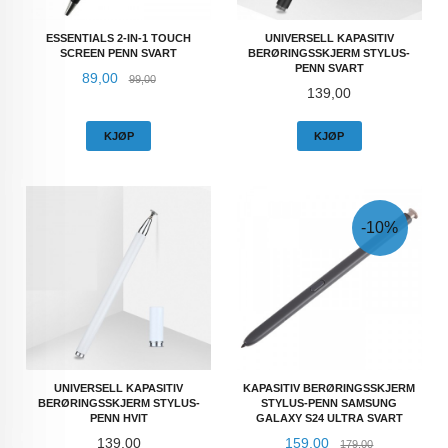
ESSENTIALS 2-IN-1 TOUCH
UNIVERSELL KAPASITIV
SCREEN PENN SVART
BERØRINGSSKJERM STYLUS-
PENN SVART
Tilbud
Rabatt
89,00
99,00
Pris
139,00
KJØP
KJØP
-10%
UNIVERSELL KAPASITIV
KAPASITIV BERØRINGSSKJERM
BERØRINGSSKJERM STYLUS-
STYLUS-PENN SAMSUNG
PENN HVIT
GALAXY S24 ULTRA SVART
Pris
Tilbud
Rabatt
139,00
159,00
179,00