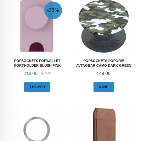
-35%
POPSOCKETS POPWALLET
POPSOCKETS POPGRIP
KORTHOLDER BLUSH PINK
AVTAGBAR CAMO DARK GREEN
Tilbud
Rabatt
Pris
219,00
149,00
349,00
LES MER
KJØP