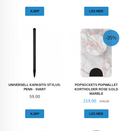
KJØP
LES MER
-35%
UNIVERSELL KAPASITIV STYLUS-
POPSOCKETS POPWALLET
PENN - SVART
KORTHOLDER ROSE GOLD
MARBLE
Pris
59,00
Tilbud
Rabatt
219,00
349,00
KJØP
LES MER