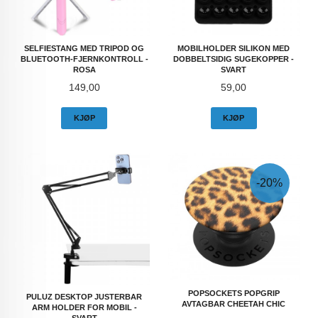
SELFIESTANG MED TRIPOD OG
MOBILHOLDER SILIKON MED
BLUETOOTH-FJERNKONTROLL -
DOBBELTSIDIG SUGEKOPPER -
ROSA
SVART
Pris
Pris
149,00
59,00
KJØP
KJØP
-20%
POPSOCKETS POPGRIP
PULUZ DESKTOP JUSTERBAR
AVTAGBAR CHEETAH CHIC
ARM HOLDER FOR MOBIL -