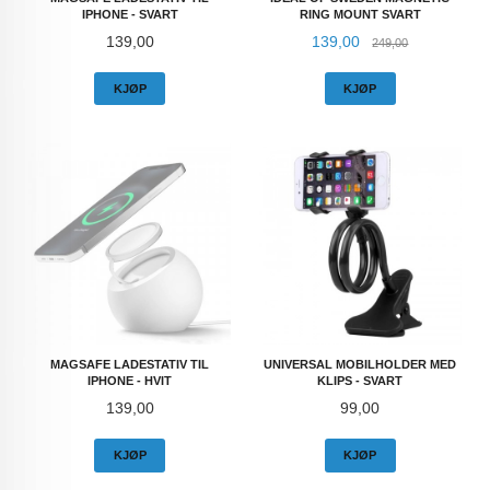
IPHONE - SVART
RING MOUNT SVART
Pris
Tilbud
Rabatt
139,00
139,00
249,00
KJØP
KJØP
MAGSAFE LADESTATIV TIL
UNIVERSAL MOBILHOLDER MED
IPHONE - HVIT
KLIPS - SVART
Pris
Pris
139,00
99,00
KJØP
KJØP