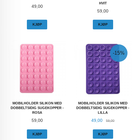
HVIT
Pris
49,00
Pris
59,00
KJØP
KJØP
-15%
MOBILHOLDER SILIKON MED
MOBILHOLDER SILIKON MED
DOBBELTSIDIG SUGEKOPPER -
DOBBELTSIDIG SUGEKOPPER -
ROSA
LILLA
Pris
Tilbud
Rabatt
59,00
49,00
59,00
KJØP
KJØP