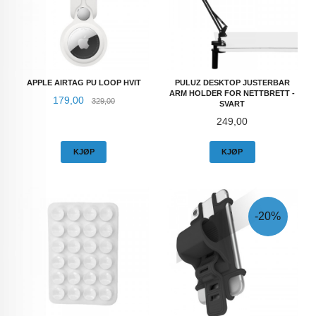
APPLE AIRTAG PU LOOP HVIT
PULUZ DESKTOP JUSTERBAR
ARM HOLDER FOR NETTBRETT -
Tilbud
Rabatt
179,00
329,00
SVART
Pris
249,00
KJØP
KJØP
-20%