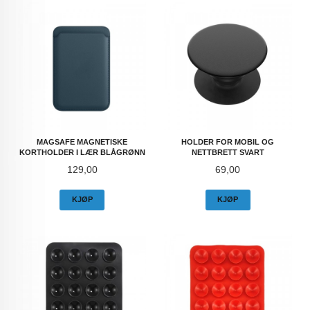
MAGSAFE MAGNETISKE
HOLDER FOR MOBIL OG
KORTHOLDER I LÆR BLÅGRØNN
NETTBRETT SVART
Pris
Pris
129,00
69,00
KJØP
KJØP