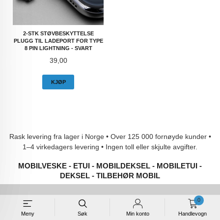
2-STK STØVBESKYTTELSE
PLUGG TIL LADEPORT FOR TYPE
8 PIN LIGHTNING - SVART
Pris
39,00
KJØP
Rask levering fra lager i Norge • Over 125 000 fornøyde kunder •
1–4 virkedagers levering • Ingen toll eller skjulte avgifter.
MOBILVESKE - ETUI - MOBILDEKSEL - MOBILETUI -
DEKSEL - TILBEHØR MOBIL
0
MOBILDEKSEL AS
Meny
Søk
Min konto
Handlevogn