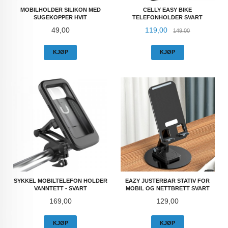
MOBILHOLDER SILIKON MED
CELLY EASY BIKE
SUGEKOPPER HVIT
TELEFONHOLDER SVART
Pris
Tilbud
Rabatt
49,00
119,00
149,00
KJØP
KJØP
SYKKEL MOBILTELEFON HOLDER
EAZY JUSTERBAR STATIV FOR
VANNTETT - SVART
MOBIL OG NETTBRETT SVART
Pris
Pris
169,00
129,00
KJØP
KJØP