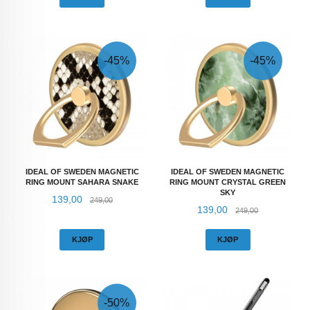
-45%
-45%
IDEAL OF SWEDEN MAGNETIC
IDEAL OF SWEDEN MAGNETIC
RING MOUNT SAHARA SNAKE
RING MOUNT CRYSTAL GREEN
SKY
Tilbud
Rabatt
139,00
249,00
Tilbud
Rabatt
139,00
249,00
KJØP
KJØP
-50%