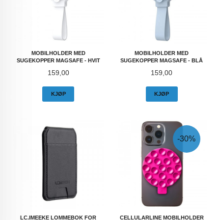
MOBILHOLDER MED
MOBILHOLDER MED
SUGEKOPPER MAGSAFE - HVIT
SUGEKOPPER MAGSAFE - BLÅ
Pris
Pris
159,00
159,00
KJØP
KJØP
-30%
LC.IMEEKE LOMMEBOK FOR
CELLULARLINE MOBILHOLDER