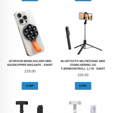
JOYROOM MOBILHOLDER MED
BLUETOOTH SELFIESTANG MED
SUGEKOPPER MAGSAFE - SVART
STABILISERING OG
FJERNKONTROLL 1,7 M - SVART
Pris
229,00
Pris
169,00
KJØP
KJØP