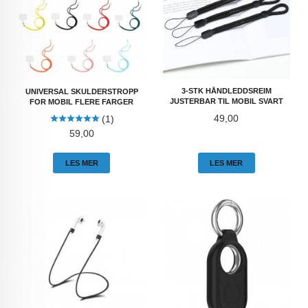
3-STK HÅNDLEDDSREIM
UNIVERSAL SKULDERSTROPP
JUSTERBAR TIL MOBIL SVART
FOR MOBIL FLERE FARGER
Pris
49,00
(1)
Pris
59,00
LES MER
LES MER