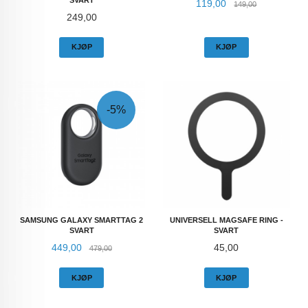
SVART
Tilbud
Rabatt
119,00
149,00
Pris
249,00
KJØP
KJØP
-5%
SAMSUNG GALAXY SMARTTAG 2
UNIVERSELL MAGSAFE RING -
SVART
SVART
Tilbud
Rabatt
Pris
449,00
45,00
479,00
KJØP
KJØP