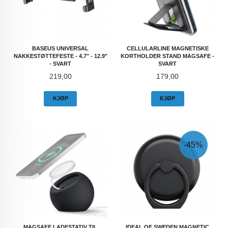
BASEUS UNIVERSAL
CELLULARLINE MAGNETISKE
NAKKESTØTTEFESTE - 4.7" - 12.9"
KORTHOLDER STAND MAGSAFE -
- SVART
SVART
Pris
Pris
219,00
179,00
KJØP
KJØP
-45%
MAGSAFE LADESTATIV TIL
IDEAL OF SWEDEN MAGNETIC