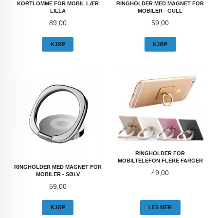
KORTLOMME FOR MOBIL LÆR
RINGHOLDER MED MAGNET FOR
LILLA
MOBILER - GULL
Pris
Pris
89,00
59,00
KJØP
KJØP
RINGHOLDER FOR
MOBILTELEFON FLERE FARGER
RINGHOLDER MED MAGNET FOR
Pris
49,00
MOBILER - SØLV
Pris
59,00
KJØP
LES MER