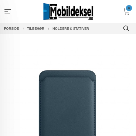
Gå
0
til
innholdet
FORSIDE
TILBEHØR
HOLDERE & STATIVER