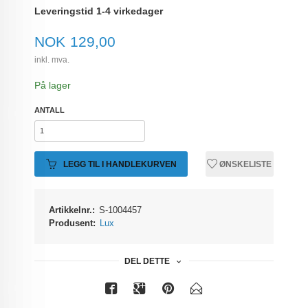
Leveringstid 1-4 virkedager
Pris
NOK
129,00
inkl. mva.
På lager
ANTALL
LEGG TIL I HANDLEKURVEN
ØNSKELISTE
Artikkelnr.:
S-1004457
Produsent:
Lux
DEL DETTE