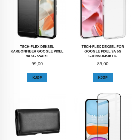
TECH-FLEX DEKSEL
TECH-FLEX DEKSEL FOR
KARBONFIBER GOOGLE PIXEL
GOOGLE PIXEL 9A 5G
9A 5G SVART
GJENNOMSIKTIG
Pris
Pris
99,00
89,00
KJØP
KJØP