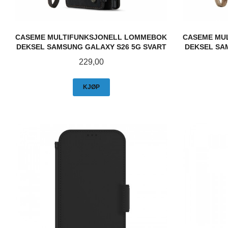
CASEME MULTIFUNKSJONELL LOMMEBOK
CASEME MU
DEKSEL SAMSUNG GALAXY S26 5G SVART
DEKSEL SA
Pris
229,00
KJØP