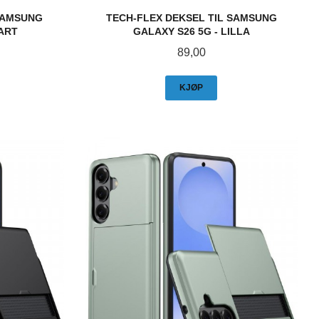
 SAMSUNG
TECH-FLEX DEKSEL TIL SAMSUNG
VART
GALAXY S26 5G - LILLA
Pris
89,00
KJØP