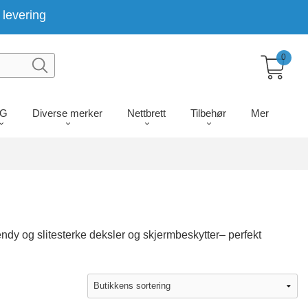
levering
0
LG
Diverse merker
Nettbrett
Tilbehør
Mer
ndy og slitesterke deksler og skjermbeskytter– perfekt