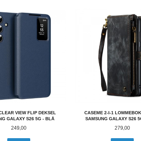
CLEAR VIEW FLIP DEKSEL
CASEME 2-I-1 LOMMEBO
G GALAXY S26 5G - BLÅ
SAMSUNG GALAXY S26 5
Pris
Pris
249,00
279,00