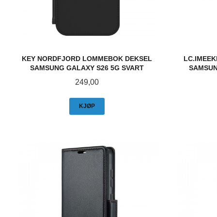
KEY NORDFJORD LOMMEBOK DEKSEL
LC.IMEE
SAMSUNG GALAXY S26 5G SVART
SAMSUN
Pris
249,00
KJØP