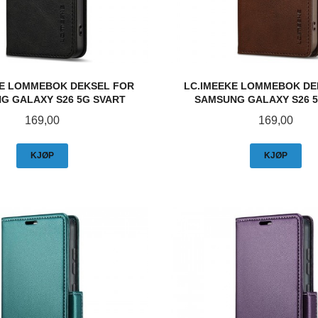
KE LOMMEBOK DEKSEL FOR
LC.IMEEKE LOMMEBOK DE
G GALAXY S26 5G SVART
SAMSUNG GALAXY S26 
Pris
Pris
169,00
169,00
KJØP
KJØP