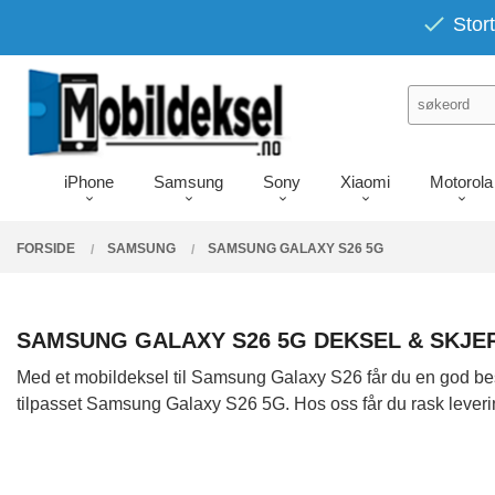
Gå
PRODUKTER
Stort
Lukk
til
innholdet
iPhone
Samsung
Sony
Xiaomi
Motorola
FORSIDE
SAMSUNG
SAMSUNG GALAXY S26 5G
SAMSUNG GALAXY S26 5G DEKSEL & SKJ
Med et mobildeksel til Samsung Galaxy S26 får du en god besky
tilpasset Samsung Galaxy S26 5G. Hos oss får du rask leveri