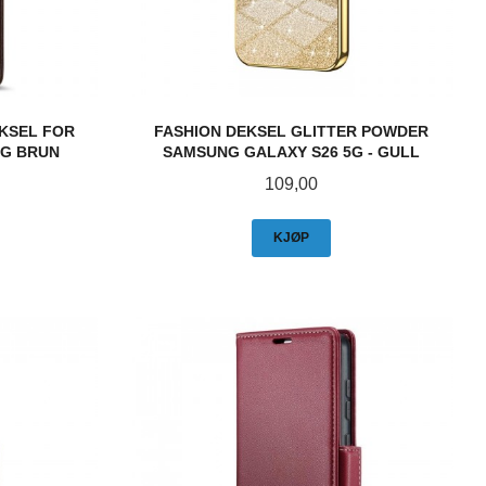
KSEL FOR
FASHION DEKSEL GLITTER POWDER
5G BRUN
SAMSUNG GALAXY S26 5G - GULL
Pris
109,00
KJØP