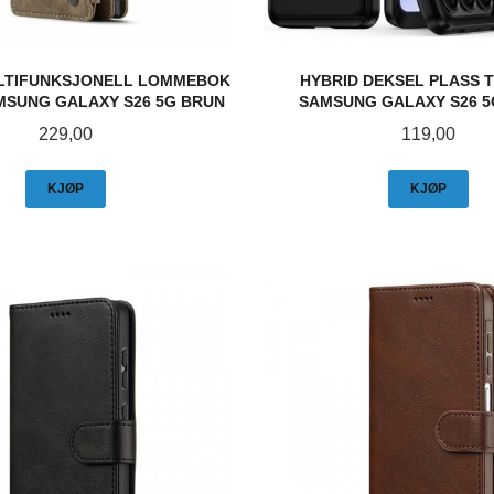
LTIFUNKSJONELL LOMMEBOK
HYBRID DEKSEL PLASS T
MSUNG GALAXY S26 5G BRUN
SAMSUNG GALAXY S26 5
Pris
Pris
229,00
119,00
KJØP
KJØP