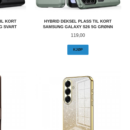
IL KORT
HYBRID DEKSEL PLASS TIL KORT
G SVART
SAMSUNG GALAXY S26 5G GRØNN
Pris
119,00
KJØP