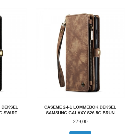
K DEKSEL
CASEME 2-I-1 LOMMEBOK DEKSEL
G SVART
SAMSUNG GALAXY S26 5G BRUN
Pris
279,00