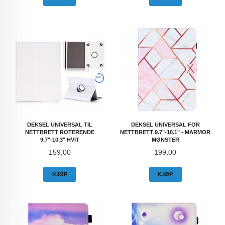
DEKSEL UNIVERSAL TIL
DEKSEL UNIVERSAL FOR
NETTBRETT ROTERENDE
NETTBRETT 9.7"-10.1" - MARMOR
9.7"-10.3" HVIT
MØNSTER
Pris
Pris
159,00
199,00
KJØP
KJØP