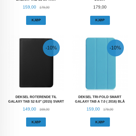
Tilbud
Rabatt
Pris
159,00
179,00
179,00
KJØP
KJØP
-10%
-10%
DEKSEL ROTERENDE TIL
DEKSEL TRI-FOLD SMART
GALAXY TAB S2 8.0" (2015) SVART
GALAXY TAB A 7.0 ( 2016) BLÅ
Tilbud
Rabatt
Tilbud
Rabatt
149,00
159,00
169,00
179,00
KJØP
KJØP