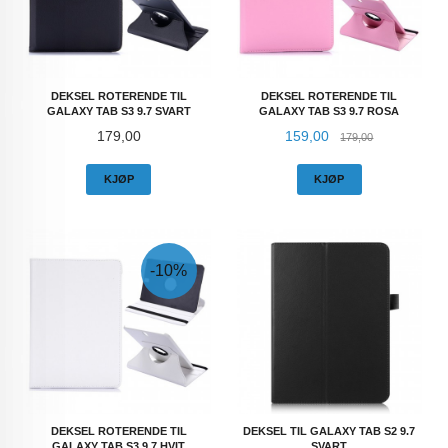
DEKSEL ROTERENDE TIL
DEKSEL ROTERENDE TIL
GALAXY TAB S3 9.7 SVART
GALAXY TAB S3 9.7 ROSA
Pris
Tilbud
Rabatt
179,00
159,00
179,00
KJØP
KJØP
-10%
DEKSEL ROTERENDE TIL
DEKSEL TIL GALAXY TAB S2 9.7
GALAXY TAB S3 9.7 HVIT
SVART