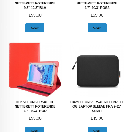
NETTBRETT ROTERENDE
NETTBRETT ROTERENDE
9.7"-10.3" BLÅ
9.7"-10.3" ROSA
Pris
Pris
159,00
159,00
KJØP
KJØP
DEKSEL UNIVERSAL TIL
HAWEEL UNIVERSAL NETTBRETT
NETTBRETT ROTERENDE
OG LAPTOP SLEEVE FRA 9-11"
9.7"-10.3" RØD
SVART
Pris
Pris
159,00
149,00
KJØP
KJØP