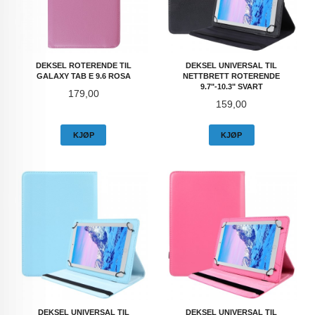
DEKSEL ROTERENDE TIL
DEKSEL UNIVERSAL TIL
GALAXY TAB E 9.6 ROSA
NETTBRETT ROTERENDE
9.7"-10.3" SVART
Pris
179,00
Pris
159,00
KJØP
KJØP
DEKSEL UNIVERSAL TIL
DEKSEL UNIVERSAL TIL