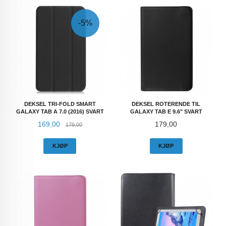
-5%
DEKSEL TRI-FOLD SMART
DEKSEL ROTERENDE TIL
GALAXY TAB A 7.0 (2016) SVART
GALAXY TAB E 9.6" SVART
Tilbud
Rabatt
Pris
169,00
179,00
179,00
KJØP
KJØP