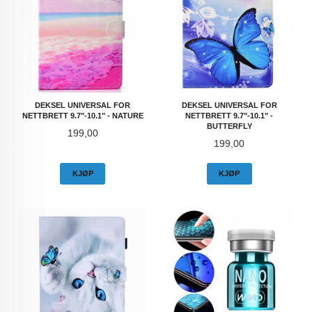
DEKSEL UNIVERSAL FOR
DEKSEL UNIVERSAL FOR
NETTBRETT 9.7"-10.1" - NATURE
NETTBRETT 9.7"-10.1" -
BUTTERFLY
Pris
199,00
Pris
199,00
KJØP
KJØP