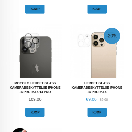
KJØP
KJØP
-20%
MOCOLO HERDET GLASS
HERDET GLASS
KAMERABESKYTTELSE IPHONE
KAMERABESKYTTELSE IPHONE
14 PRO MAX/14 PRO
14 PRO MAX
Pris
Tilbud
Rabatt
109,00
69,00
89,00
KJØP
KJØP