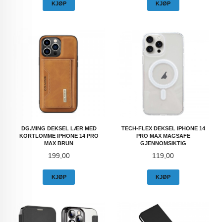
KJØP
KJØP
DG.MING DEKSEL LÆR MED
TECH-FLEX DEKSEL IPHONE 14
KORTLOMME IPHONE 14 PRO
PRO MAX MAGSAFE
MAX BRUN
GJENNOMSIKTIG
Pris
Pris
199,00
119,00
KJØP
KJØP