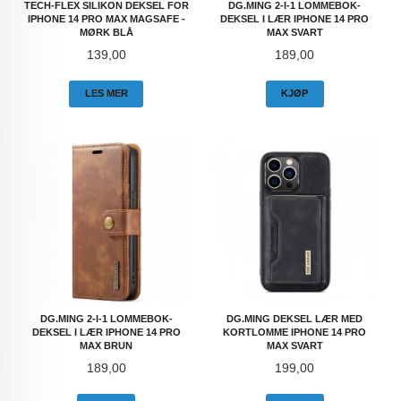
TECH-FLEX SILIKON DEKSEL FOR
DG.MING 2-I-1 LOMMEBOK-
IPHONE 14 PRO MAX MAGSAFE -
DEKSEL I LÆR IPHONE 14 PRO
MØRK BLÅ
MAX SVART
Pris
Pris
139,00
189,00
LES MER
KJØP
DG.MING 2-I-1 LOMMEBOK-
DG.MING DEKSEL LÆR MED
DEKSEL I LÆR IPHONE 14 PRO
KORTLOMME IPHONE 14 PRO
MAX BRUN
MAX SVART
Pris
Pris
189,00
199,00