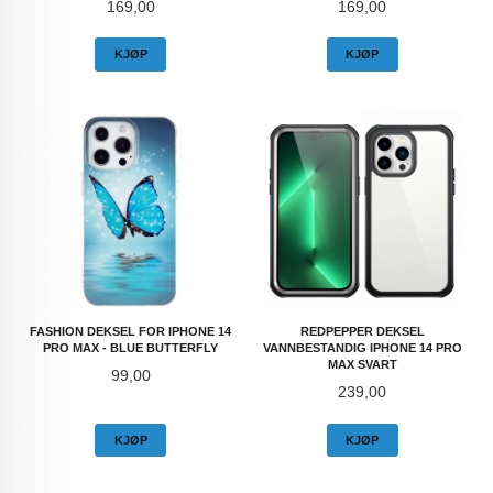
Pris
Pris
169,00
169,00
KJØP
KJØP
FASHION DEKSEL FOR IPHONE 14
REDPEPPER DEKSEL
PRO MAX - BLUE BUTTERFLY
VANNBESTANDIG IPHONE 14 PRO
MAX SVART
Pris
99,00
Pris
239,00
KJØP
KJØP