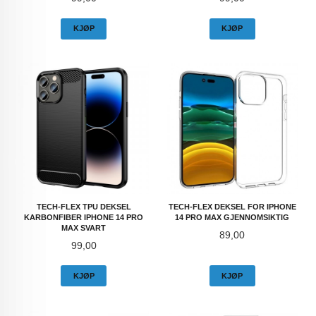
KJØP
KJØP
TECH-FLEX TPU DEKSEL
TECH-FLEX DEKSEL FOR IPHONE
KARBONFIBER IPHONE 14 PRO
14 PRO MAX GJENNOMSIKTIG
MAX SVART
Pris
89,00
Pris
99,00
KJØP
KJØP