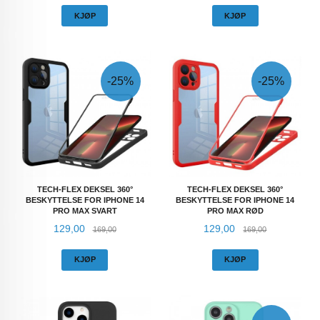
KJØP
KJØP
-25%
-25%
TECH-FLEX DEKSEL 360°
TECH-FLEX DEKSEL 360°
BESKYTTELSE FOR IPHONE 14
BESKYTTELSE FOR IPHONE 14
PRO MAX SVART
PRO MAX RØD
Tilbud
Rabatt
Tilbud
Rabatt
129,00
129,00
169,00
169,00
KJØP
KJØP