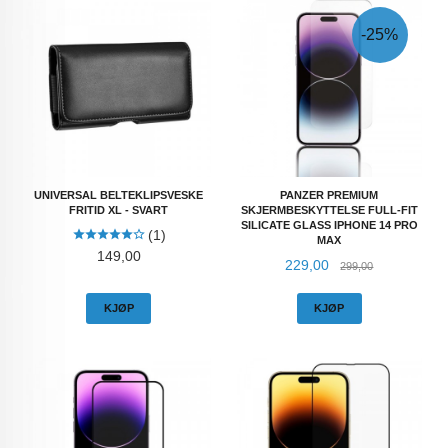
-25%
UNIVERSAL BELTEKLIPSVESKE
PANZER PREMIUM
FRITID XL - SVART
SKJERMBESKYTTELSE FULL-FIT
SILICATE GLASS IPHONE 14 PRO
(1)
MAX
Pris
149,00
Tilbud
Rabatt
229,00
299,00
KJØP
KJØP