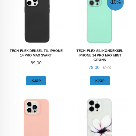
-10%
TECH-FLEX DEKSEL TIL IPHONE
TECH-FLEX SILIKONDEKSEL
14 PRO MAX SVART
IPHONE 14 PRO MAX MINT
GRØNN
Pris
89,00
Tilbud
Rabatt
79,00
89,00
KJØP
KJØP