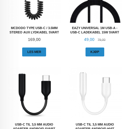
MCDODO TYPE USB-C / 3.5MM
EAZY UNIVERSAL 1M USB-A -
STEREO AUX LYDKABEL SVART
USB-C LADEKABEL 15W SVART
Pris
Tilbud
Rabatt
169,00
49,00
79,00
LES MER
KJØP
USB-C TIL 3,5 MM AUDIO
USB-C TIL 3,5 MM AUDIO
ADAPTER ANDROID SVART
ADAPTER ANDROID HVIT