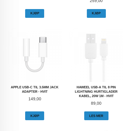
Pris
259,00
KJØP
KJØP
APPLE USB-C TIL 3.5MM JACK
HAWEEL USB-A TIL 8 PIN
ADAPTER - HVIT
LIGHTNING HURTIGLADER
KABEL, 20W 1M - HVIT
Pris
149,00
Pris
89,00
KJØP
LES MER