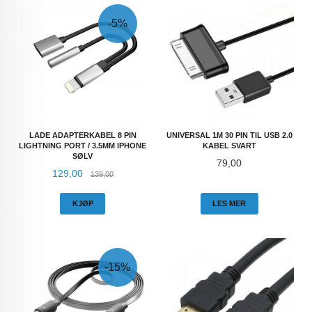
-5%
LADE ADAPTERKABEL 8 PIN
UNIVERSAL 1M 30 PIN TIL USB 2.0
LIGHTNING PORT / 3.5MM IPHONE
KABEL SVART
SØLV
Pris
79,00
Tilbud
Rabatt
129,00
139,00
KJØP
LES MER
-15%