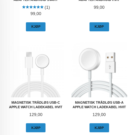
Pris
(1)
99,00
Pris
99,00
KJØP
KJØP
MAGNETISK TRÅDLØS USB-C
MAGNETISK TRÅDLØS USB-A
APPLE WATCH LADEKABEL HVIT
APPLE WATCH LADEKABEL HVIT
Pris
Pris
129,00
129,00
KJØP
KJØP