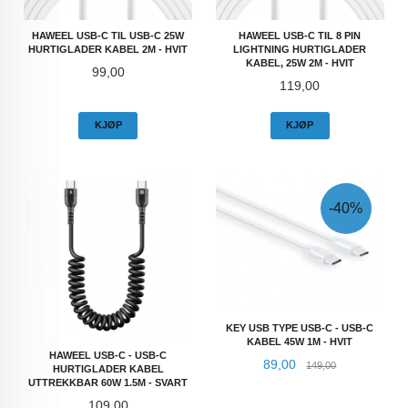
HAWEEL USB-C TIL USB-C 25W
HAWEEL USB-C TIL 8 PIN
HURTIGLADER KABEL 2M - HVIT
LIGHTNING HURTIGLADER
KABEL, 25W 2M - HVIT
Pris
99,00
Pris
119,00
KJØP
KJØP
-40%
KEY USB TYPE USB-C - USB-C
KABEL 45W 1M - HVIT
HAWEEL USB-C - USB-C
Tilbud
Rabatt
89,00
149,00
HURTIGLADER KABEL
UTTREKKBAR 60W 1.5M - SVART
Pris
109,00