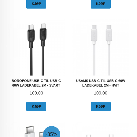
KJØP
KJØP
BOROFONE USB-C TIL USB-C
USAMS USB-C TIL USB-C 60W
60W LADEKABEL 2M - SVART
LADEKABEL 2M - HVIT
Pris
Pris
109,00
109,00
KJØP
KJØP
-35%