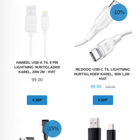
-10%
HAWEEL USB-A TIL 8 PIN
LIGHTNING HURTIGLADER
MCDODO USB-C TIL LIGHTNING
KABEL, 20W 2M - HVIT
HURTIGLADER KABEL, 36W 1,2M -
Pris
HVIT
99,00
Tilbud
Rabatt
99,00
109,00
KJØP
KJØP
-15%