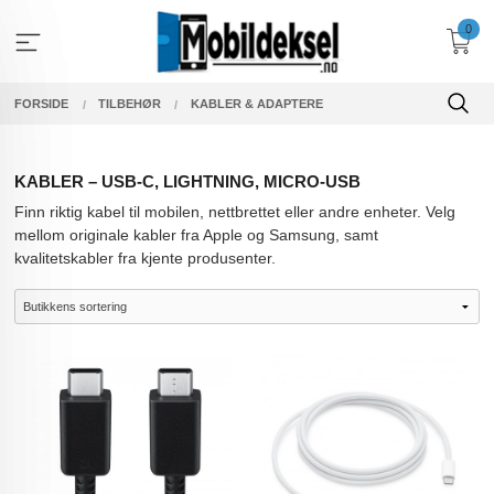
Gå
0
til
innholdet
FORSIDE
TILBEHØR
KABLER & ADAPTERE
KABLER – USB-C, LIGHTNING, MICRO-USB
Finn riktig kabel til mobilen, nettbrettet eller andre enheter
. Velg
mellom originale kabler fra Apple og Samsung, samt
kvalitetskabler fra kjente produsenter.