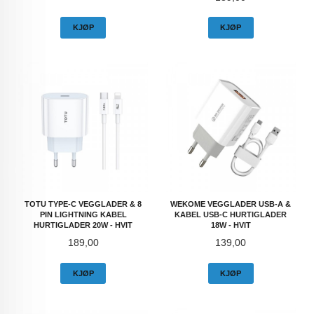
KJØP
KJØP
TOTU TYPE-C VEGGLADER & 8
WEKOME VEGGLADER USB-A &
PIN LIGHTNING KABEL
KABEL USB-C HURTIGLADER
HURTIGLADER 20W - HVIT
18W - HVIT
Pris
Pris
189,00
139,00
KJØP
KJØP