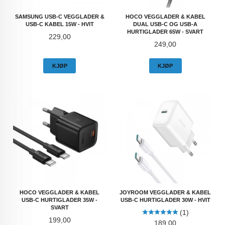
SAMSUNG USB-C VEGGLADER &
HOCO VEGGLADER & KABEL
USB-C KABEL 15W - HVIT
DUAL USB-C OG USB-A
HURTIGLADER 65W - SVART
Pris
229,00
Pris
249,00
KJØP
KJØP
HOCO VEGGLADER & KABEL
JOYROOM VEGGLADER & KABEL
USB-C HURTIGLADER 35W -
USB-C HURTIGLADER 30W - HVIT
SVART
(1)
Pris
199,00
Pris
189,00