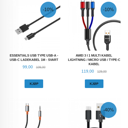
-10%
-10%
ESSENTIALS USB TYPE USB-A -
AWEI 3 I 1 MULTI KABEL
USB-C LADEKABEL 1M - SVART
LIGHTNING / MICRO USB / TYPE-C
KABEL
Tilbud
Rabatt
99,00
109,00
Tilbud
Rabatt
119,00
129,00
KJØP
KJØP
-40%