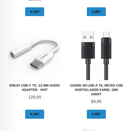
KJØP
KJØP
ENKAY USB-C TIL 3,5 MM AUDIO
USAMS 1M USB-A TIL MICRO USB
ADAPTER - HVIT
HURTIGLADER KABEL 18W
SVART
Pris
129,00
Pris
89,00
KJØP
KJØP