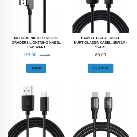
MCDODO NIGHT ELVES 90-
HAWEEL USB-A - USB-C
GRADERS LIGHTNING KABEL
HURTIGLADER KABEL, 25W 1M -
15W SVART
SVART
Tilbud
Rabatt
Pris
119,00
89,00
139,00
KJØP
LES MER