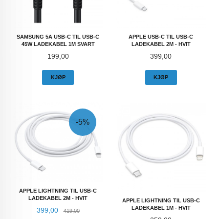
SAMSUNG 5A USB-C TIL USB-C
APPLE USB-C TIL USB-C
45W LADEKABEL 1M SVART
LADEKABEL 2M - HVIT
Pris
Pris
199,00
399,00
KJØP
KJØP
-5%
APPLE LIGHTNING TIL USB-C
LADEKABEL 2M - HVIT
APPLE LIGHTNING TIL USB-C
LADEKABEL 1M - HVIT
Tilbud
Rabatt
399,00
419,00