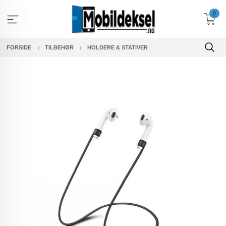
Gå
0
til
innholdet
FORSIDE
TILBEHØR
HOLDERE & STATIVER