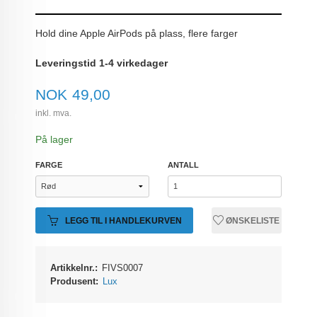
Hold dine Apple AirPods på plass, flere farger
Leveringstid 1-4 virkedager
Pris
NOK
49,00
inkl. mva.
På lager
FARGE
ANTALL
LEGG TIL I HANDLEKURVEN
ØNSKELISTE
Artikkelnr.:
FIVS0007
Produsent:
Lux