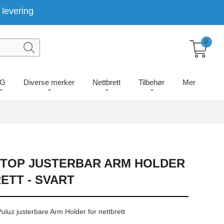
levering
0
LG
Diverse merker
Nettbrett
Tilbehør
Mer
KTOP JUSTERBAR ARM HOLDER
ETT - SVART
uluz justerbare Arm Holder for nettbrett