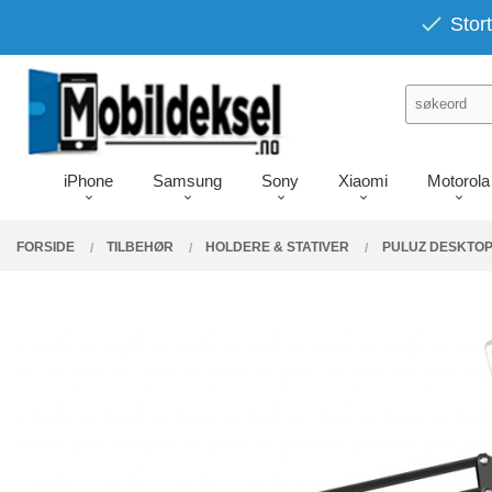
Gå
PRODUKTER
Stort
Lukk
til
innholdet
iPhone
Samsung
Sony
Xiaomi
Motorola
FORSIDE
TILBEHØR
HOLDERE & STATIVER
PULUZ DESKTOP