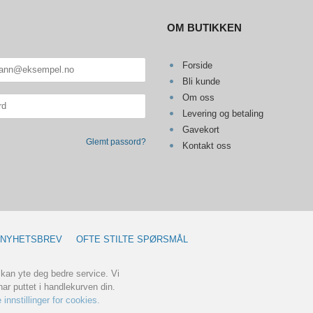
OM BUTIKKEN
Forside
Bli kunde
Om oss
Levering og betaling
Gavekort
Glemt passord?
Kontakt oss
NYHETSBREV
OFTE STILTE SPØRSMÅL
 kan yte deg bedre service. Vi
ar puttet i handlekurven din.
 innstillinger for cookies.