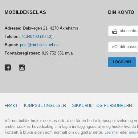
MOBILDEKSEL AS
DIN KONTO
E-
Adresse:
Dalsvegen 21, 4270 Åkrehamn
POSTADRESSE
Telefon:
41349498 (10-12)
DITT
E-post:
post@mobildeksel.no
PASSORD
Foretaksregisteret:
919 752 351 mva
FRAKT
KJØPSBETINGELSER
SIKKERHET OG PERSONVERN
Vår nettbutikk bruker cookies slik at du får en bedre kjøpsopplevelse og vi
bruker cookies hovedsaklig til å lagre innloggingsdetaljer og huske hva du h
Fortsett å bruke siden som normalt om du godtar dette.
Les mer
eller
endre