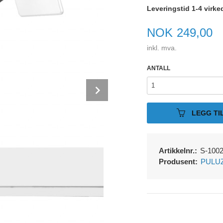
Leveringstid 1-4 virke
Pris
NOK
249,00
inkl. mva.
ANTALL
Next
LEGG TI
Artikkelnr.:
S-100
Produsent:
PULU