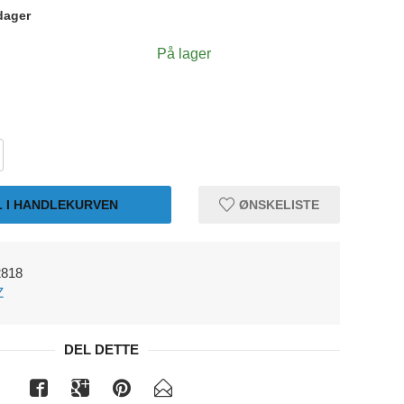
dager
På lager
L I HANDLEKURVEN
ØNSKELISTE
2818
Z
DEL DETTE