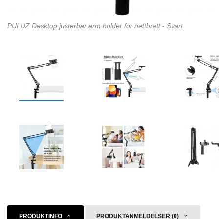
PULUZ Desktop justerbar arm holder for nettbrett - Svart
PRODUKTINFO
PRODUKTANMELDELSER (0)