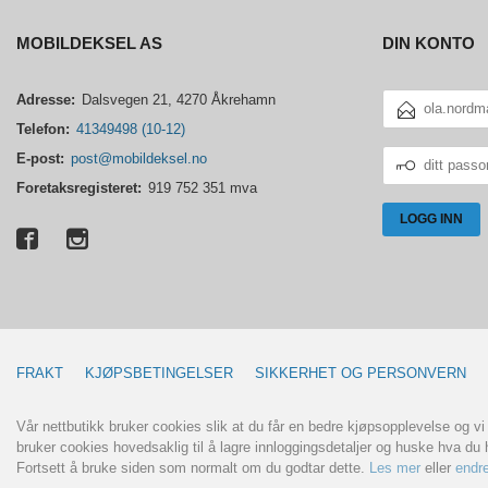
MOBILDEKSEL AS
DIN KONTO
E-
Adresse:
Dalsvegen 21, 4270 Åkrehamn
POSTADRESSE
Telefon:
41349498 (10-12)
DITT
E-post:
post@mobildeksel.no
PASSORD
Foretaksregisteret:
919 752 351 mva
FRAKT
KJØPSBETINGELSER
SIKKERHET OG PERSONVERN
Vår nettbutikk bruker cookies slik at du får en bedre kjøpsopplevelse og vi
bruker cookies hovedsaklig til å lagre innloggingsdetaljer og huske hva du h
Fortsett å bruke siden som normalt om du godtar dette.
Les mer
eller
endre