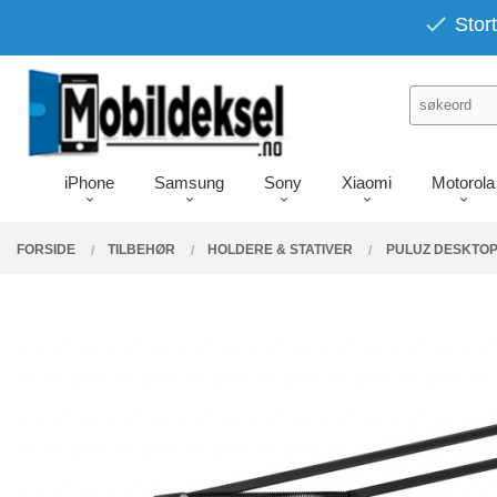
Gå
PRODUKTER
Stort
Lukk
til
innholdet
iPhone
Samsung
Sony
Xiaomi
Motorola
FORSIDE
TILBEHØR
HOLDERE & STATIVER
PULUZ DESKTOP