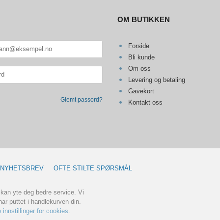
OM BUTIKKEN
Forside
Bli kunde
Om oss
Levering og betaling
Gavekort
Glemt passord?
Kontakt oss
NYHETSBREV
OFTE STILTE SPØRSMÅL
 kan yte deg bedre service. Vi
ar puttet i handlekurven din.
 innstillinger for cookies.