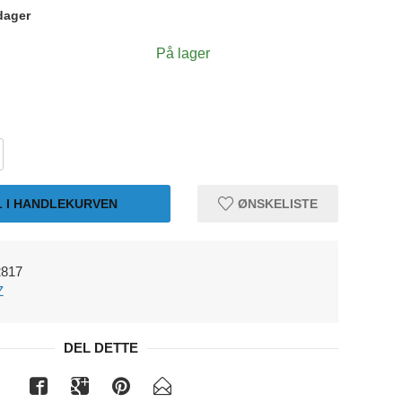
dager
På lager
L I HANDLEKURVEN
ØNSKELISTE
2817
Z
DEL DETTE