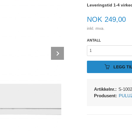
Leveringstid 1-4 virke
Pris
NOK
249,00
inkl. mva.
ANTALL
Next
LEGG TI
Artikkelnr.:
S-100
Produsent:
PULU