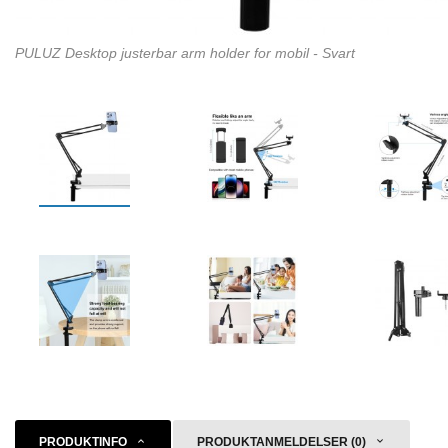
PULUZ Desktop justerbar arm holder for mobil - Svart
PRODUKTINFO
PRODUKTANMELDELSER (0)