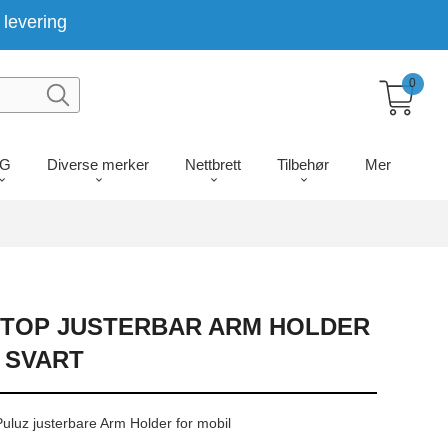
levering
0
LG
Diverse merker
Nettbrett
Tilbehør
Mer
KTOP JUSTERBAR ARM HOLDER
- SVART
uluz justerbare Arm Holder for mobil