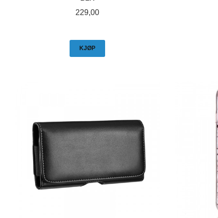
Pris
229,00
KJØP