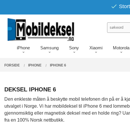
Gå
PRODUKTER
Stort
Lukk
til
innholdet
iPhone
Samsung
Sony
Xiaomi
Motorola
FORSIDE
IPHONE
IPHONE 6
DEKSEL IPHONE 6
Den enkleste måten å beskytte mobil telefonen din på er å kjøp
utvalget i Norge. Vi har mobildeksel til iPhone 6 med lommebo
gjennomsiktig eller magnetisk deksel med en holde ring? Uanse
fra en 100% Norsk nettbutikk.