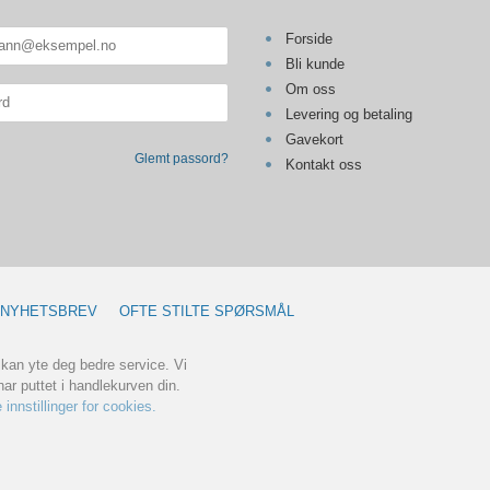
Forside
Bli kunde
Om oss
Levering og betaling
Gavekort
Glemt passord?
Kontakt oss
NYHETSBREV
OFTE STILTE SPØRSMÅL
 kan yte deg bedre service. Vi
ar puttet i handlekurven din.
 innstillinger for cookies.