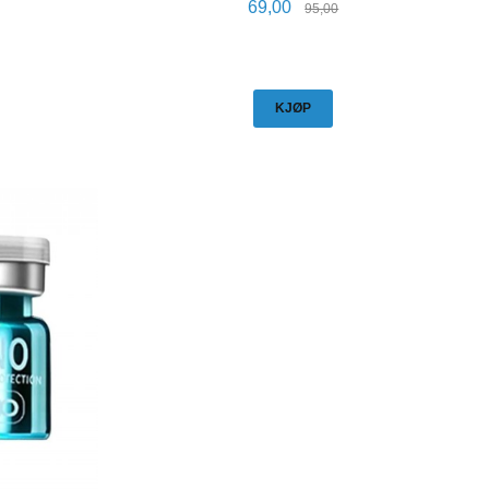
Tilbud
Rabatt
69,00
95,00
KJØP