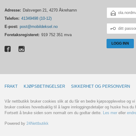
E-
Adresse:
Dalsvegen 21, 4270 Åkrehamn
POSTADRESSE
Telefon:
41349498 (10-12)
DITT
E-post:
post@mobildeksel.no
PASSORD
Foretaksregisteret:
919 752 351 mva
FRAKT
KJØPSBETINGELSER
SIKKERHET OG PERSONVERN
Vår nettbutikk bruker cookies slik at du får en bedre kjøpsopplevelse og vi
bruker cookies hovedsaklig til å lagre innloggingsdetaljer og huske hva du h
Fortsett å bruke siden som normalt om du godtar dette.
Les mer
eller
endre
Powered by
24Nettbutikk