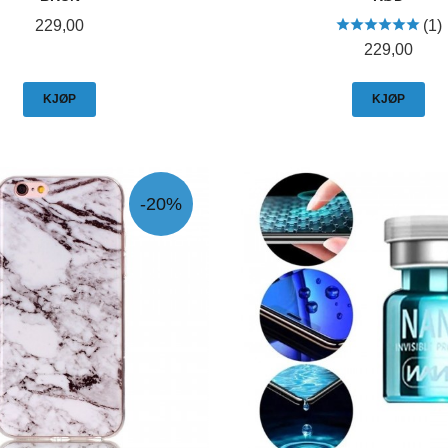
Pris
229,00
(1)
Pris
229,00
KJØP
KJØP
-20%