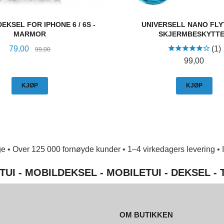
EKSEL FOR IPHONE 6 / 6S -
UNIVERSELL NANO FL
MARMOR
SKJERMBESKYTT
Tilbud
Rabatt
79,00
(1)
99,00
Pris
99,00
KJØP
KJØP
e • Over 125 000 fornøyde kunder • 1–4 virkedagers levering • Ing
TUI - MOBILDEKSEL - MOBILETUI - DEKSEL -
OM BUTIKKEN