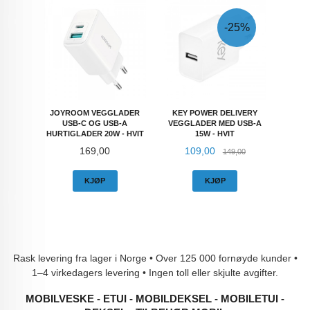
-25%
JOYROOM VEGGLADER
KEY POWER DELIVERY
USB-C OG USB-A
VEGGLADER MED USB-A
HURTIGLADER 20W - HVIT
15W - HVIT
Pris
Tilbud
Rabatt
169,00
109,00
149,00
KJØP
KJØP
Rask levering fra lager i Norge • Over 125 000 fornøyde kunder •
1–4 virkedagers levering • Ingen toll eller skjulte avgifter.
MOBILVESKE - ETUI - MOBILDEKSEL - MOBILETUI -