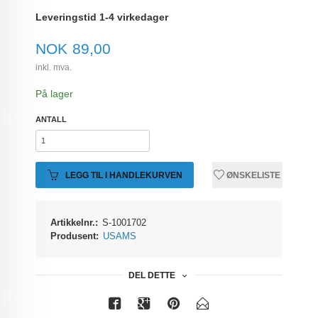
Leveringstid 1-4 virkedager
Pris
NOK
89,00
inkl. mva.
På lager
ANTALL
LEGG TIL I HANDLEKURVEN
ØNSKELISTE
Artikkelnr.:
S-1001702
Produsent:
USAMS
DEL DETTE