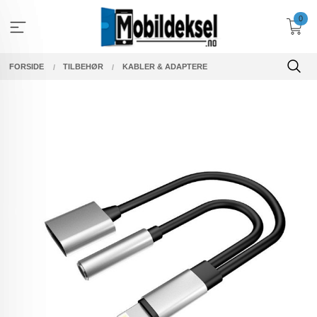
Gå
0
til
innholdet
FORSIDE
TILBEHØR
KABLER & ADAPTERE