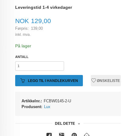
Leveringstid 1-4 virkedager
Tilbud
NOK
129,00
Førpris:
139,00
Rabatt
inkl. mva.
På lager
ANTALL
LEGG TIL I HANDLEKURVEN
ØNSKELISTE
Artikkelnr.:
FCBW0145-2-U
Produsent:
Lux
DEL DETTE