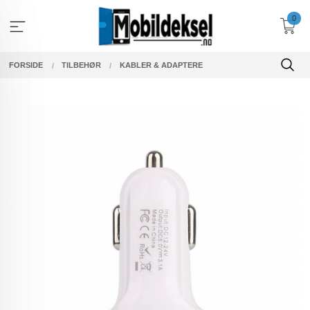
Gå
0
til
innholdet
FORSIDE
TILBEHØR
KABLER & ADAPTERE