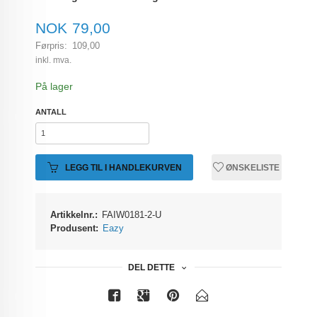
Tilbud
NOK
79,00
Førpris:
109,00
Rabatt
inkl. mva.
På lager
ANTALL
LEGG TIL I HANDLEKURVEN
ØNSKELISTE
Artikkelnr.:
FAIW0181-2-U
Produsent:
Eazy
DEL DETTE