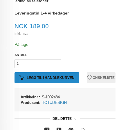
lading av telefoner
Leveringstid 1-4 virkedager
Pris
NOK
189,00
inkl. mva.
På lager
ANTALL
LEGG TIL I HANDLEKURVEN
ØNSKELISTE
Artikkelnr.:
S-1002484
Produsent:
TOTUDESIGN
DEL DETTE