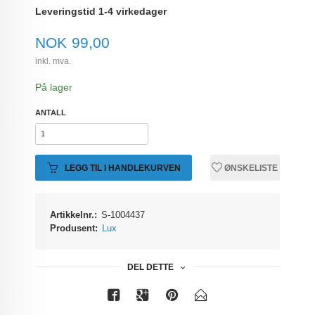
Leveringstid 1-4 virkedager
Pris
NOK
99,00
inkl. mva.
På lager
ANTALL
LEGG TIL I HANDLEKURVEN
ØNSKELISTE
Artikkelnr.:
S-1004437
Produsent:
Lux
DEL DETTE