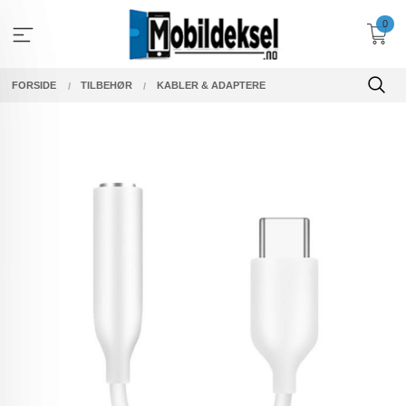
Gå
0
til
innholdet
FORSIDE
TILBEHØR
KABLER & ADAPTERE