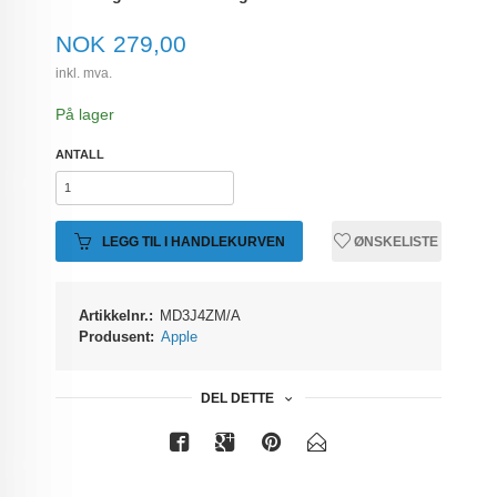
Pris
NOK
279,00
inkl. mva.
På lager
ANTALL
LEGG TIL I HANDLEKURVEN
ØNSKELISTE
Artikkelnr.:
MD3J4ZM/A
Produsent:
Apple
DEL DETTE