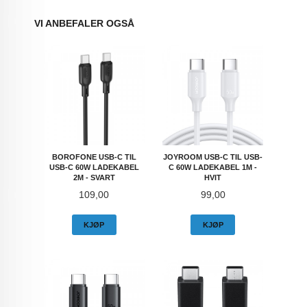
VI ANBEFALER OGSÅ
BOROFONE USB-C TIL
JOYROOM USB-C TIL USB-
USB-C 60W LADEKABEL
C 60W LADEKABEL 1M -
2M - SVART
HVIT
Pris
Pris
109,00
99,00
KJØP
KJØP