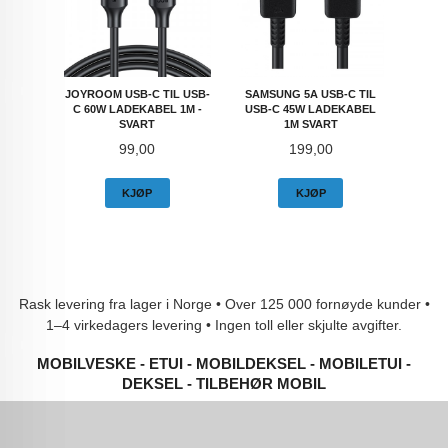
JOYROOM USB-C TIL USB-
SAMSUNG 5A USB-C TIL
C 60W LADEKABEL 1M -
USB-C 45W LADEKABEL
SVART
1M SVART
Pris
Pris
99,00
199,00
KJØP
KJØP
Rask levering fra lager i Norge • Over 125 000 fornøyde kunder •
1–4 virkedagers levering • Ingen toll eller skjulte avgifter.
MOBILVESKE - ETUI - MOBILDEKSEL - MOBILETUI -
DEKSEL - TILBEHØR MOBIL