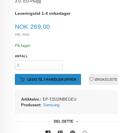
3.0, EU-Plugg
Leveringstid 1-4 virkedager
Pris
NOK
269,00
inkl. mva.
På lager
ANTALL
LEGG TIL I HANDLEKURVEN
ØNSKELISTE
Artikkelnr.:
EP-T2510NBEGEU
Produsent:
Samsung
DEL DETTE