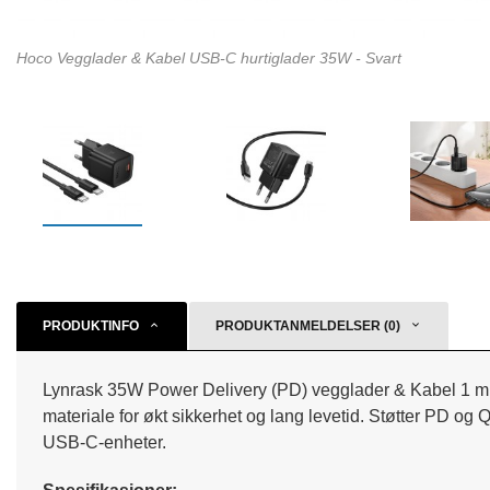
Hoco Vegglader & Kabel USB-C hurtiglader 35W - Svart
PRODUKTINFO
PRODUKTANMELDELSER (0)
Lynrask 35W Power Delivery (PD) vegglader & Kabel 1 m f
materiale for økt sikkerhet og lang levetid. Støtter PD og 
USB-C-enheter.