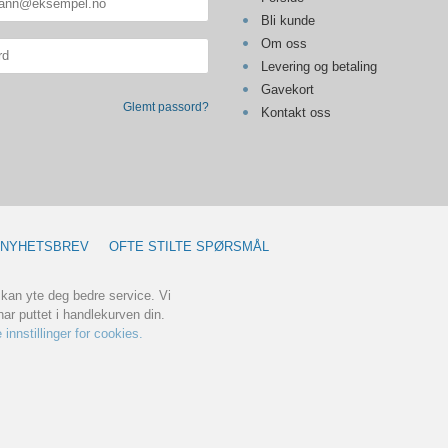
Bli kunde
Om oss
Levering og betaling
Gavekort
Glemt passord?
Kontakt oss
NYHETSBREV
OFTE STILTE SPØRSMÅL
 kan yte deg bedre service. Vi
ar puttet i handlekurven din.
 innstillinger for cookies.