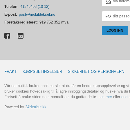
POSTADRESSE
Telefon:
41349498 (10-12)
DITT
E-post:
post@mobildeksel.no
PASSORD
Foretaksregisteret:
919 752 351 mva
FRAKT
KJØPSBETINGELSER
SIKKERHET OG PERSONVERN
Vår nettbutikk bruker cookies slik at du får en bedre kjøpsopplevelse og vi
bruker cookies hovedsaklig til å lagre innloggingsdetaljer og huske hva du h
Fortsett å bruke siden som normalt om du godtar dette.
Les mer
eller
endre
Powered by
24Nettbutikk