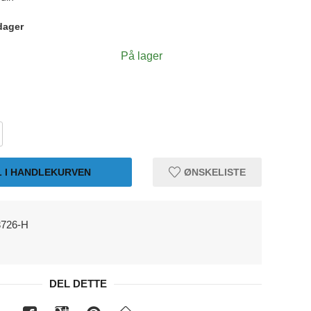
dager
På lager
L I HANDLEKURVEN
ØNSKELISTE
3726-H
O
DEL DETTE