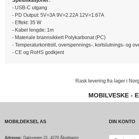
Spesifikasjoner:
- USB-C utgang
- PD Output: 5V=3A 9V=2.22A 12V=1.67A
- Effekt: 35 W
- Kabel lengde: 1m
- Materiale brannsikkert Polykarbonat (PC)
- Temperaturkontroll, overspennings-, kortslutnings- og o
- CE og RoHS godkjent
Rask levering fra lager i Norg
MOBILVESKE - E
MOBILDEKSEL AS
DIN KONTO
E-
Adresse:
Dalsvegen 21, 4270 Åkrehamn