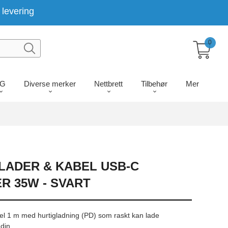
levering
0
LG
Diverse merker
Nettbrett
Tilbehør
Mer
ADER & KABEL USB-C
R 35W - SVART
l 1 m med hurtigladning (PD) som raskt kan lade
 din