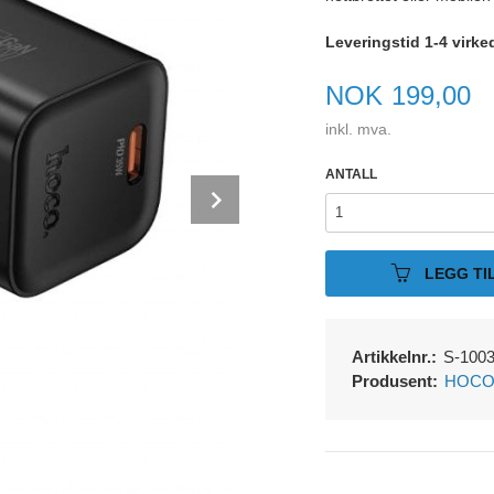
Leveringstid 1-4 virke
Pris
NOK
199,00
inkl. mva.
ANTALL
Next
LEGG TI
Artikkelnr.:
S-100
Produsent:
HOC