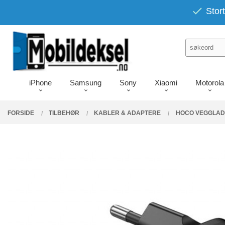
Gå
PRODUKTER
Stort
Lukk
til
innholdet
iPhone
Samsung
Sony
Xiaomi
Motorola
FORSIDE
TILBEHØR
KABLER & ADAPTERE
HOCO VEGGLADE