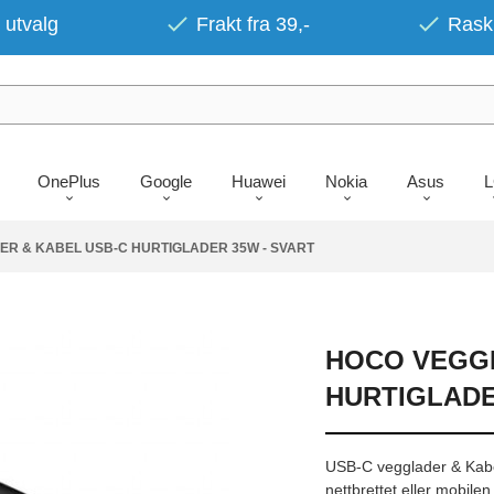
 utvalg
Frakt fra 39,-
Rask 
OnePlus
Google
Huawei
Nokia
Asus
R & KABEL USB-C HURTIGLADER 35W - SVART
HOCO VEGGL
HURTIGLADE
USB-C vegglader & Kabe
nettbrettet eller mobilen