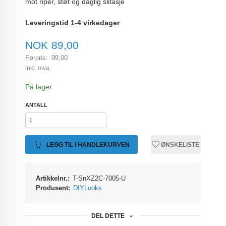
mot riper, støt og daglig slitasje
Leveringstid 1-4 virkedager
Tilbud
NOK
89,00
Førpris:
99,00
Rabatt
inkl. mva.
På lager
ANTALL
LEGG TIL I HANDLEKURVEN
ØNSKELISTE
Artikkelnr.:
T-SnXZ2C-7005-U
Produsent:
DIYLooks
DEL DETTE