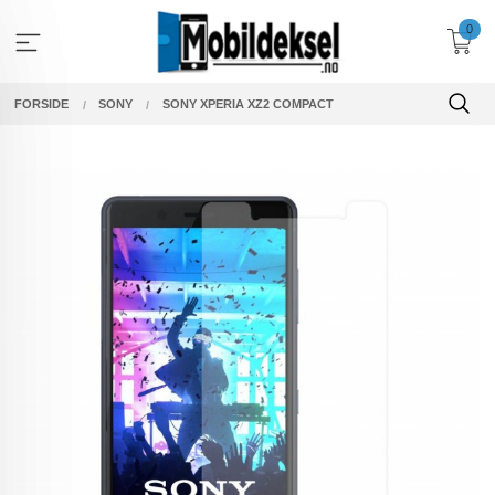
Gå
0
til
innholdet
FORSIDE
SONY
SONY XPERIA XZ2 COMPACT