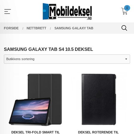
Gå
0
til
innholdet
FORSIDE
NETTBRETT
SAMSUNG GALAXY TAB
SAMSUNG GALAXY TAB S4 10.5 DEKSEL
DEKSEL TRI-FOLD SMART TIL
DEKSEL ROTERENDE TIL