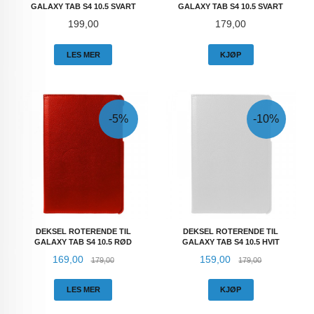
GALAXY TAB S4 10.5 SVART
GALAXY TAB S4 10.5 SVART
Pris
Pris
199,00
179,00
LES MER
KJØP
-5%
-10%
DEKSEL ROTERENDE TIL
DEKSEL ROTERENDE TIL
GALAXY TAB S4 10.5 RØD
GALAXY TAB S4 10.5 HVIT
Tilbud
Rabatt
Tilbud
Rabatt
169,00
159,00
179,00
179,00
LES MER
KJØP