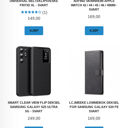
UNIVERSAL BELTEKLIPSVESKE
XDFIND SKINNREIM APPLE
FRITID XL - SVART
WATCH 42 / 44 / 45 / 46 / 49MM -
SVART
(1)
Pris
169,00
Pris
149,00
KJØP
KJØP
SMART CLEAR VIEW FLIP DEKSEL
LC.IMEEKE LOMMEBOK DEKSEL
SAMSUNG GALAXY S25 ULTRA
FOR SAMSUNG GALAXY S20 FE
5G - SVART
SVART
Pris
Pris
249,00
169,00