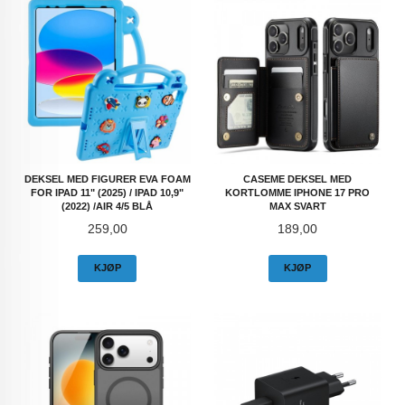
DEKSEL MED FIGURER EVA FOAM
CASEME DEKSEL MED
FOR IPAD 11" (2025) / IPAD 10,9"
KORTLOMME IPHONE 17 PRO
(2022) /AIR 4/5 BLÅ
MAX SVART
Pris
Pris
259,00
189,00
KJØP
KJØP