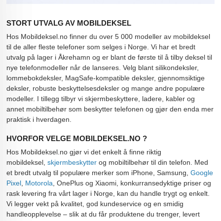
STORT UTVALG AV MOBILDEKSEL
Hos Mobildeksel.no finner du over 5 000 modeller av mobildeksel
til de aller fleste telefoner som selges i Norge. Vi har et bredt
utvalg på lager i Åkrehamn og er blant de første til å tilby deksel til
nye telefonmodeller når de lanseres. Velg blant silikondeksler,
lommebokdeksler, MagSafe-kompatible deksler, gjennomsiktige
deksler, robuste beskyttelsesdeksler og mange andre populære
modeller. I tillegg tilbyr vi skjermbeskyttere, ladere, kabler og
annet mobiltilbehør som beskytter telefonen og gjør den enda mer
praktisk i hverdagen.
HVORFOR VELGE MOBILDEKSEL.NO ?
Hos Mobildeksel.no gjør vi det enkelt å finne riktig
mobildeksel,
skjermbeskytter
og mobiltilbehør til din telefon. Med
et bredt utvalg til populære merker som iPhone, Samsung,
Google
Pixel
,
Motorola
, OnePlus og Xiaomi, konkurransedyktige priser og
rask levering fra vårt lager i Norge, kan du handle trygt og enkelt.
Vi legger vekt på kvalitet, god kundeservice og en smidig
handleopplevelse – slik at du får produktene du trenger, levert