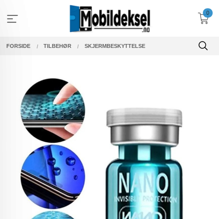
Gå
0
til
innholdet
FORSIDE
TILBEHØR
SKJERMBESKYTTELSE