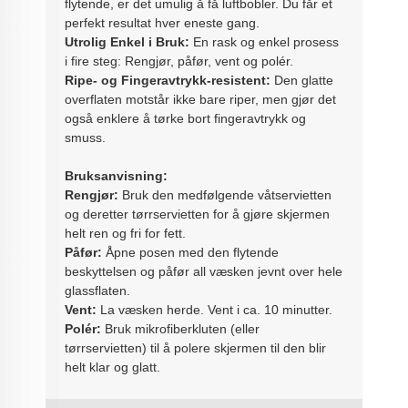
flytende, er det umulig å få luftbobler. Du får et
perfekt resultat hver eneste gang.
Utrolig Enkel i Bruk:
En rask og enkel prosess
i fire steg: Rengjør, påfør, vent og polér.
Ripe- og Fingeravtrykk-resistent:
Den glatte
overflaten motstår ikke bare riper, men gjør det
også enklere å tørke bort fingeravtrykk og
smuss.
Bruksanvisning:
Rengjør:
Bruk den medfølgende våtservietten
og deretter tørrservietten for å gjøre skjermen
helt ren og fri for fett.
Påfør:
Åpne posen med den flytende
beskyttelsen og påfør all væsken jevnt over hele
glassflaten.
Vent:
La væsken herde. Vent i ca. 10 minutter.
Polér:
Bruk mikrofiberkluten (eller
tørrservietten) til å polere skjermen til den blir
helt klar og glatt.