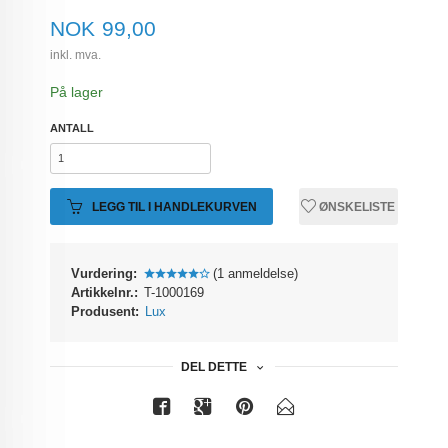
Pris
NOK
99,00
inkl. mva.
På lager
ANTALL
LEGG TIL I HANDLEKURVEN
ØNSKELISTE
Vurdering:
(1 anmeldelse)
Artikkelnr.:
T-1000169
Produsent:
Lux
DEL DETTE