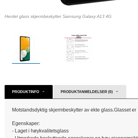
Herdet glass skjermbeskytter Samsung Galaxy A13 4G
PRODUKTINFO
PRODUKTANMELDELSER (0)
Motstandsdyktig skjermbeskytter av ekte glass.Glasset er t
Egenskaper:
- Laget i høykvalitetsglass