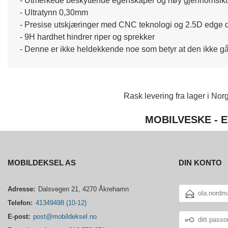
- Utmerkede beskyttende egenskaper og høy gjennomsikt
- Ultratynn 0,30mm
- Presise utskjæringer med CNC teknologi og 2.5D edge 
- 9H hardhet hindrer riper og sprekker
- Denne er ikke heldekkende noe som betyr at den ikke går 
Rask levering fra lager i Norg
MOBILVESKE - E
MOBILDEKSEL AS
DIN KONTO
E-
Adresse:
Dalsvegen 21, 4270 Åkrehamn
POSTADRESSE
Telefon:
41349498 (10-12)
DITT
E-post:
post@mobildeksel.no
PASSORD