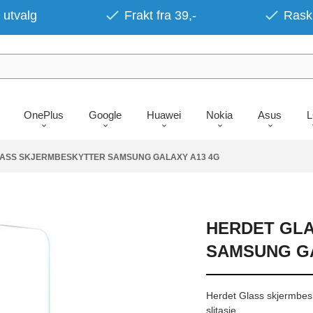
 utvalg
Frakt fra 39,-
Rask 
OnePlus
Google
Huawei
Nokia
Asus
ASS SKJERMBESKYTTER SAMSUNG GALAXY A13 4G
HERDET GL
SAMSUNG GA
Herdet Glass skjermbesky
slitasje