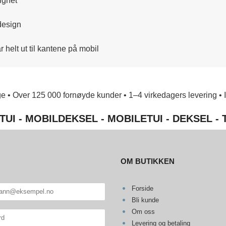
ighet
design
helt ut til kantene på mobil
e • Over 125 000 fornøyde kunder • 1–4 virkedagers levering • Ing
TUI - MOBILDEKSEL - MOBILETUI - DEKSEL -
OM BUTIKKEN
Forside
Bli kunde
Om oss
Levering og betaling