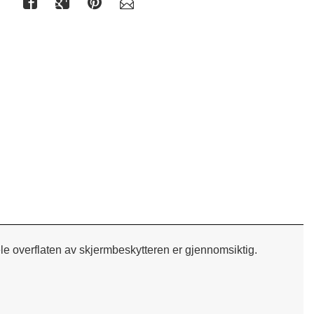
Herdet
ele overflaten av skjermbeskytteren er gjennomsiktig.