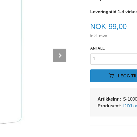
Leveringstid 1-4 virke
Pris
NOK
99,00
inkl. mva.
ANTALL
Next
LEGG TI
Artikkelnr.:
S-100
Produsent:
DIYLo