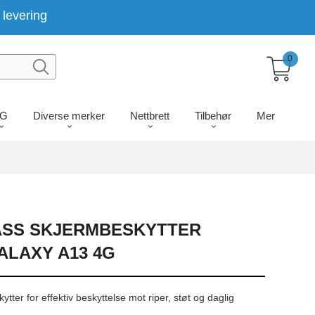
levering
0
LG
Diverse merker
Nettbrett
Tilbehør
Mer
ASS SKJERMBESKYTTER
LAXY A13 4G
tter for effektiv beskyttelse mot riper, støt og daglig