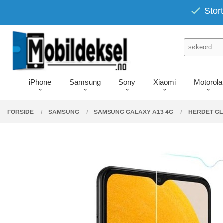
Gå
PRODUKTER
Stort
Lukk
til
innholdet
iPhone
Samsung
Sony
Xiaomi
Motorola
FORSIDE
SAMSUNG
SAMSUNG GALAXY A13 4G
HERDET GL