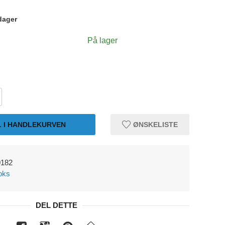
dager
På lager
L I HANDLEKURVEN
ØNSKELISTE
0182
oks
DEL DETTE