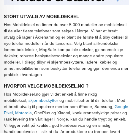
STORT UTVALG AV MOBILDEKSEL
Hos Mobildeksel.no finner du over 5 000 modeller av mobildeksel
til de aller fleste telefoner som selges i Norge. Vi har et bredt
utvalg på lager i Åkrehamn og er blant de første til å tilby deksel til
nye telefonmodeller når de lanseres. Velg blant silikondeksler,
lommebokdeksler, MagSafe-kompatible deksler, gjennomsiktige
deksler, robuste beskyttelsesdeksler og mange andre populære
modeller. I tillegg tilbyr vi skjermbeskyttere, ladere, kabler og
annet mobiltilbehør som beskytter telefonen og gjør den enda mer
praktisk i hverdagen.
HVORFOR VELGE MOBILDEKSEL.NO ?
Hos Mobildeksel.no gjør vi det enkelt å finne riktig
mobildeksel,
skjermbeskytter
og mobiltilbehør til din telefon. Med
et bredt utvalg til populære merker som iPhone, Samsung,
Google
Pixel
,
Motorola
, OnePlus og Xiaomi, konkurransedyktige priser og
rask levering fra vårt lager i Norge, kan du handle trygt og enkelt.
Vi legger vekt på kvalitet, god kundeservice og en smidig
handleopplevelse – slik at du får produktene du trenger, levert