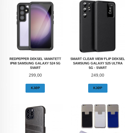
REDPEPPER DEKSEL VANNTETT
SMART CLEAR VIEW FLIP DEKSEL
IP68 SAMSUNG GALAXY S24 5G
SAMSUNG GALAXY S25 ULTRA
SVART
5G - SVART
Pris
Pris
299,00
249,00
KJØP
KJØP