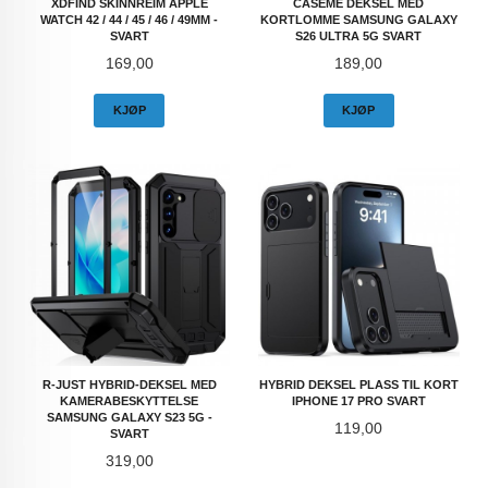
XDFIND SKINNREIM APPLE
CASEME DEKSEL MED
WATCH 42 / 44 / 45 / 46 / 49MM -
KORTLOMME SAMSUNG GALAXY
SVART
S26 ULTRA 5G SVART
Pris
Pris
169,00
189,00
KJØP
KJØP
R-JUST HYBRID-DEKSEL MED
HYBRID DEKSEL PLASS TIL KORT
KAMERABESKYTTELSE
IPHONE 17 PRO SVART
SAMSUNG GALAXY S23 5G -
Pris
119,00
SVART
Pris
319,00