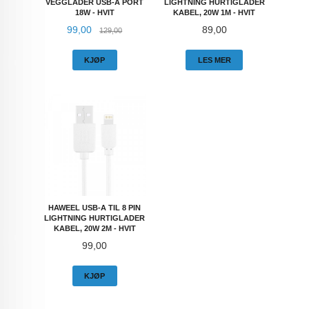
VEGGLADER USB-A PORT
LIGHTNING HURTIGLADER
18W - HVIT
KABEL, 20W 1M - HVIT
Tilbud
Rabatt
Pris
99,00
89,00
129,00
KJØP
LES MER
HAWEEL USB-A TIL 8 PIN
LIGHTNING HURTIGLADER
KABEL, 20W 2M - HVIT
Pris
99,00
KJØP