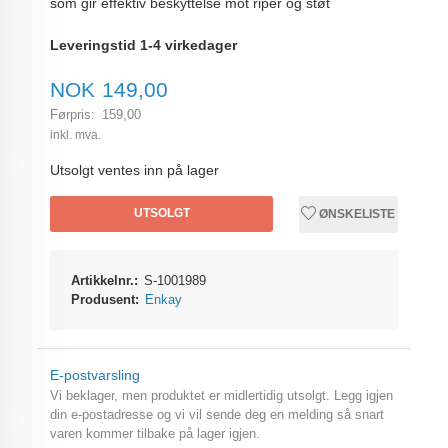
som gir effektiv beskyttelse mot riper og støt
Leveringstid 1-4 virkedager
Tilbud
NOK
149,00
Førpris:
159,00
Rabatt
inkl. mva.
Utsolgt ventes inn på lager
UTSOLGT
ØNSKELISTE
Artikkelnr.:
S-1001989
Produsent:
Enkay
E-postvarsling
Vi beklager, men produktet er midlertidig utsolgt. Legg igjen
din e-postadresse og vi vil sende deg en melding så snart
varen kommer tilbake på lager igjen.