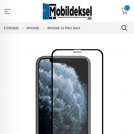
Gå
0
til
innholdet
FORSIDE
IPHONE
IPHONE 11 PRO MAX