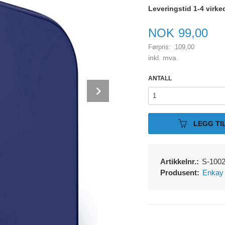
Leveringstid 1-4 virke
Tilbud
NOK
99,00
Førpris:
109,00
Rabatt
inkl. mva.
ANTALL
Next
LEGG TI
Artikkelnr.:
S-100
Produsent:
Enkay