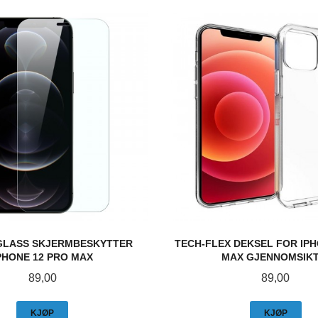
GLASS SKJERMBESKYTTER
TECH-FLEX DEKSEL FOR IPH
PHONE 12 PRO MAX
MAX GJENNOMSIKT
Pris
Pris
89,00
89,00
KJØP
KJØP