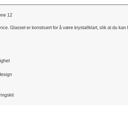
one 12
. Glasset er konstruert for å være krystallklart, slik at du kan fo
ighet
design
ringskit