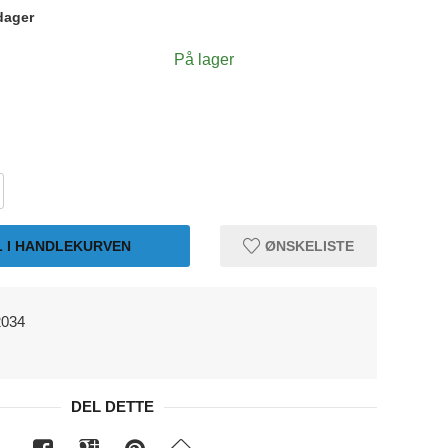
dager
På lager
L I HANDLEKURVEN
ØNSKELISTE
2034
DEL DETTE