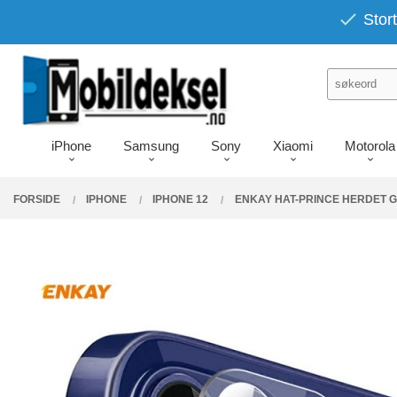
Gå
PRODUKTER
Stort
Lukk
til
innholdet
iPhone
Samsung
Sony
Xiaomi
Motorola
FORSIDE
IPHONE
IPHONE 12
ENKAY HAT-PRINCE HERDET G