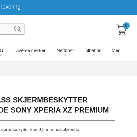
levering
0
LG
Diverse merker
Nettbrett
Tilbehør
Mer
ASS SKJERMBESKYTTER
E SONY XPERIA XZ PREMIUM
skjermbeskytter kun 0,3 mm heldekkende