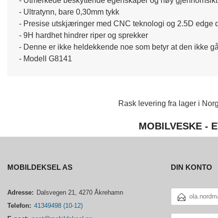
- Utmerkede beskyttende egenskaper og høy gjennomsikt
- Ultratynn, bare 0,30mm tykk
- Presise utskjæringer med CNC teknologi og 2.5D edge 
- 9H hardhet hindrer riper og sprekker
- Denne er ikke heldekkende noe som betyr at den ikke går 
- Modell G8141
Rask levering fra lager i Norg
MOBILVESKE - E
MOBILDEKSEL AS
DIN KONTO
E-
Adresse:
Dalsvegen 21, 4270 Åkrehamn
POSTADRESSE
Telefon:
41349498 (10-12)
DITT