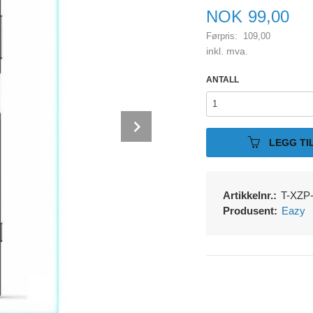
Tilbud
NOK
99,00
Førpris:
109,00
Rabatt
inkl. mva.
ANTALL
Next
LEGG TI
Artikkelnr.:
T-XZP
Produsent:
Eazy