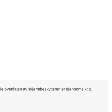
Herdet
ele overflaten av skjermbeskytteren er gjennomsiktig.