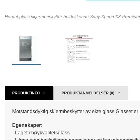
Herdet glass skjermbeskytter heldekkende Sony Xperia XZ Premium
PRODUKTINFO
PRODUKTANMELDELSER (0)
Motstandsdyktig skjermbeskytter av ekte glass.Glasset er t
Egenskaper:
- Laget i høykvalitetsglass