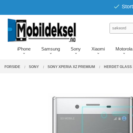
Gå
PRODUKTER
Stort
Lukk
til
innholdet
iPhone
Samsung
Sony
Xiaomi
Motorola
FORSIDE
SONY
SONY XPERIA XZ PREMIUM
HERDET GLASS