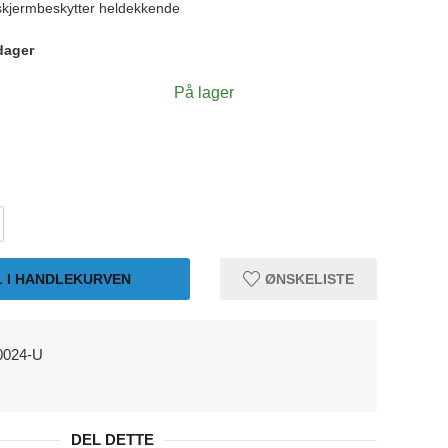
kjermbeskytter heldekkende
dager
På lager
L I HANDLEKURVEN
ØNSKELISTE
024-U
DEL DETTE