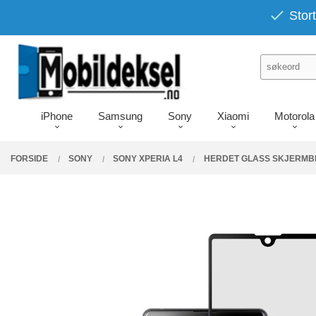
Gå
PRODUKTER
Stort
Lukk
til
innholdet
iPhone
Samsung
Sony
Xiaomi
Motorola
FORSIDE
SONY
SONY XPERIA L4
HERDET GLASS SKJERMBE