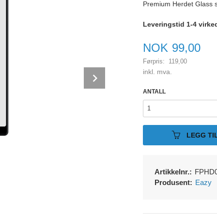
Premium Herdet Glass s
Leveringstid 1-4 virke
Tilbud
NOK
99,00
Førpris:
119,00
Rabatt
inkl. mva.
Next
ANTALL
LEGG TI
Artikkelnr.:
FPHD0
Produsent:
Eazy