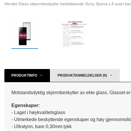
Herdet Glass skjermbeskytter heldekkende Sony Xperia L4 svart kan
PRODUKTINFO
PRODUKTANMELDELSER (0)
Motstandsdyktig skjermbeskytter av ekte glass. Glasset er 
Egenskaper:
- Laget i høykvalitetsglass
- Utmerkede beskyttende egenskaper og høy gjennomsikt
- Ultratynn, bare 0,30mm tykk