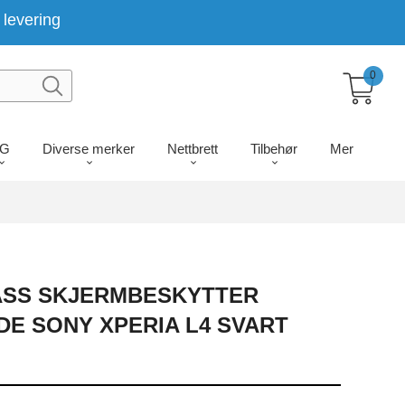
levering
0
LG
Diverse merker
Nettbrett
Tilbehør
Mer
ASS SKJERMBESKYTTER
E SONY XPERIA L4 SVART