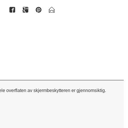
Herdet
ele overflaten av skjermbeskytteren er gjennomsiktig.