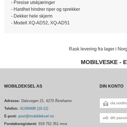
- Presise utskjæringer
- Hardhet hindrer riper og sprekker
- Dekker hele skjerm
- Modell XQ-AD52, XQ-AD51
Rask levering fra lager i Norg
MOBILVESKE - E
MOBILDEKSEL AS
DIN KONTO
E-
Adresse:
Dalsvegen 21, 4270 Åkrehamn
POSTADRESSE
Telefon:
41349498 (10-12)
DITT
E-post:
post@mobildeksel.no
PASSORD
Foretaksregisteret:
919 752 351 mva