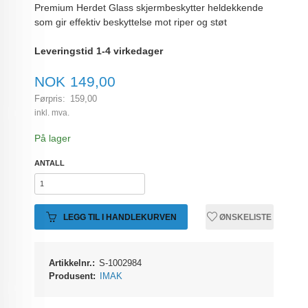
Premium Herdet Glass skjermbeskytter heldekkende
som gir effektiv beskyttelse mot riper og støt
Leveringstid 1-4 virkedager
Tilbud
NOK
149,00
Førpris:
159,00
Rabatt
inkl. mva.
På lager
ANTALL
LEGG TIL I HANDLEKURVEN
ØNSKELISTE
Artikkelnr.:
S-1002984
Produsent:
IMAK