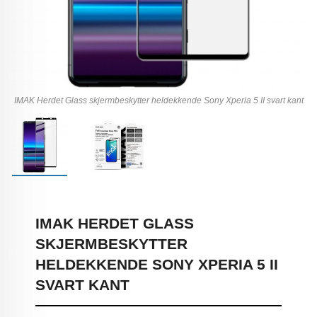
IMAK Herdet Glass skjermbeskytter heldekkende Sony Xperia 5 II svart kant
IMAK HERDET GLASS
SKJERMBESKYTTER
HELDEKKENDE SONY XPERIA 5 II
SVART KANT