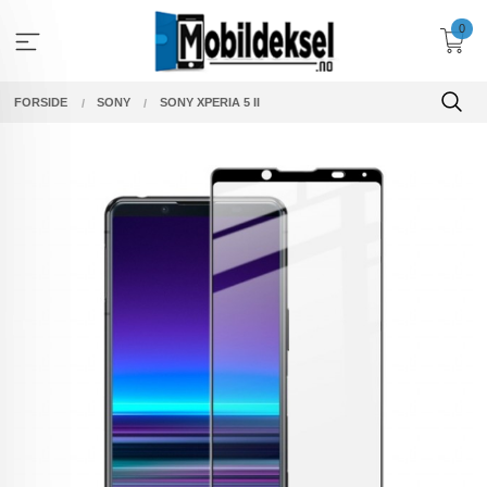
Gå
0
til
innholdet
FORSIDE
SONY
SONY XPERIA 5 II