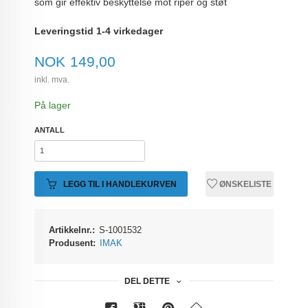
som gir effektiv beskyttelse mot riper og støt
Leveringstid 1-4 virkedager
Pris
NOK
149,00
inkl. mva.
På lager
ANTALL
LEGG TIL I HANDLEKURVEN
ØNSKELISTE
Artikkelnr.:
S-1001532
Produsent:
IMAK
DEL DETTE