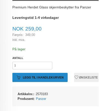
Premium Herdet Glass skjermbeskytter fra Panzer
Leveringstid 1-4 virkedager
Tilbud
NOK
259,00
Førpris:
349,00
Rabatt
inkl. mva.
På lager
ANTALL
LEGG TIL I HANDLEKURVEN
ØNSKELISTE
Artikkelnr.:
2570183
Produsent:
Panzer