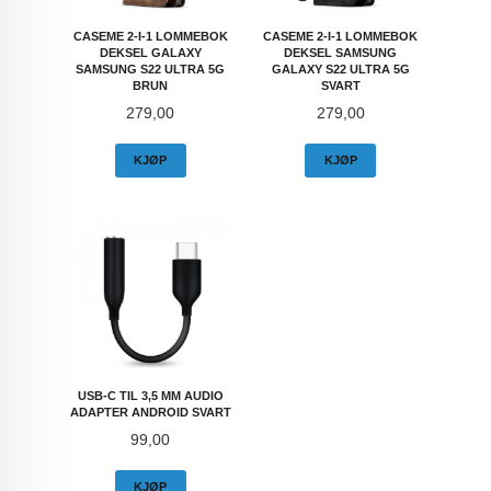
CASEME 2-I-1 LOMMEBOK
CASEME 2-I-1 LOMMEBOK
DEKSEL GALAXY
DEKSEL SAMSUNG
SAMSUNG S22 ULTRA 5G
GALAXY S22 ULTRA 5G
BRUN
SVART
Pris
Pris
279,00
279,00
KJØP
KJØP
USB-C TIL 3,5 MM AUDIO
ADAPTER ANDROID SVART
Pris
99,00
KJØP