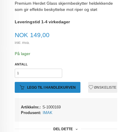
Premium Herdet Glass skjermbeskytter heldekkende
som gir effektiv beskyttelse mot riper og støt
Leveringstid 1-4 virkedager
Pris
NOK
149,00
inkl. mva.
På lager
ANTALL
LEGG TIL I HANDLEKURVEN
ØNSKELISTE
Artikkelnr.:
S-1000169
Produsent:
IMAK
DEL DETTE