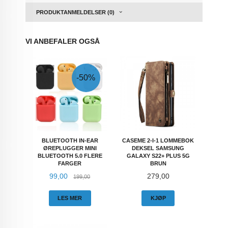
PRODUKTANMELDELSER (0)
VI ANBEFALER OGSÅ
-50%
BLUETOOTH IN-EAR
CASEME 2-I-1 LOMMEBOK
ØREPLUGGER MINI
DEKSEL SAMSUNG
BLUETOOTH 5.0 FLERE
GALAXY S22+ PLUS 5G
FARGER
BRUN
Tilbud
Rabatt
Pris
99,00
279,00
199,00
LES MER
KJØP