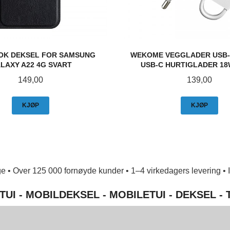
K DEKSEL FOR SAMSUNG
WEKOME VEGGLADER USB-
LAXY A22 4G SVART
USB-C HURTIGLADER 18W
Pris
Pris
149,00
139,00
KJØP
KJØP
e • Over 125 000 fornøyde kunder • 1–4 virkedagers levering • Ing
TUI - MOBILDEKSEL - MOBILETUI - DEKSEL -