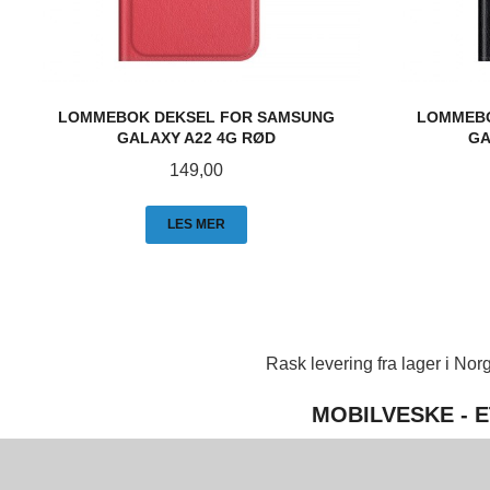
LOMMEBOK DEKSEL FOR SAMSUNG
LOMMEBO
GALAXY A22 4G RØD
GA
Pris
149,00
LES MER
Rask levering fra lager i Norg
MOBILVESKE - E