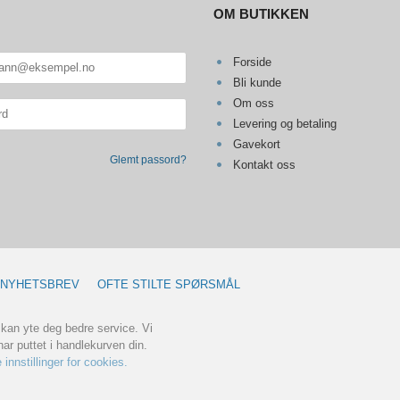
OM BUTIKKEN
Forside
Bli kunde
Om oss
Levering og betaling
Gavekort
Glemt passord?
Kontakt oss
NYHETSBREV
OFTE STILTE SPØRSMÅL
 kan yte deg bedre service. Vi
ar puttet i handlekurven din.
 innstillinger for cookies.