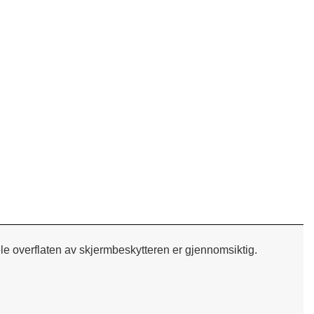
Herdet
ele overflaten av skjermbeskytteren er gjennomsiktig.