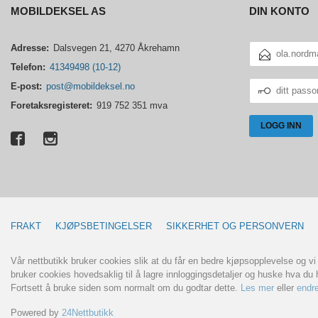
MOBILDEKSEL AS
DIN KONTO
E-
Adresse:
Dalsvegen 21, 4270 Åkrehamn
POSTADRESSE
Telefon:
41349498 (10-12)
DITT
E-post:
post@mobildeksel.no
PASSORD
Foretaksregisteret:
919 752 351 mva
FRAKT
KJØPSBETINGELSER
SIKKERHET OG PERSONVERN
Vår nettbutikk bruker cookies slik at du får en bedre kjøpsopplevelse og vi
bruker cookies hovedsaklig til å lagre innloggingsdetaljer og huske hva du h
Fortsett å bruke siden som normalt om du godtar dette.
Les mer
eller
endre
Powered by
24Nettbutikk