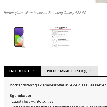
Herdet glass skjermbeskytter Samsung Galaxy A22 4G
PRODUKTINFO
PRODUKTANMELDELSER (0)
Motstandsdyktig skjermbeskytter av ekte glass.Glasset er t
Egenskaper:
- Laget i høykvalitetsglass