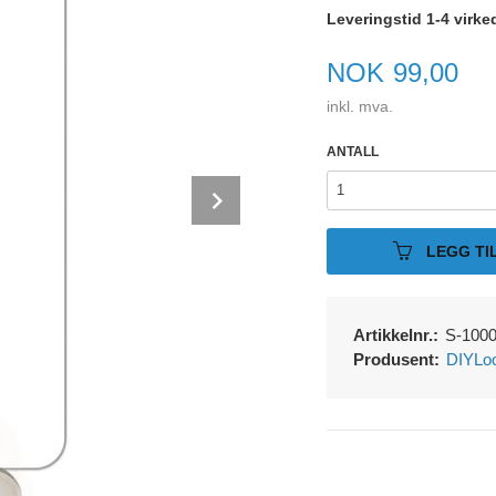
Leveringstid 1-4 virke
Pris
NOK
99,00
inkl. mva.
ANTALL
Next
LEGG TI
Artikkelnr.:
S-100
Produsent:
DIYLo