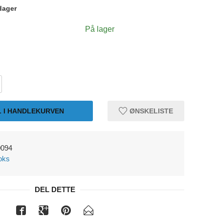
dager
På lager
L I HANDLEKURVEN
ØNSKELISTE
0094
oks
DEL DETTE