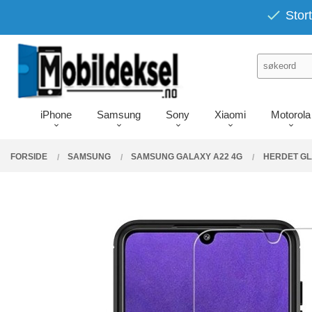
Gå
PRODUKTER
Stort
Lukk
til
innholdet
iPhone
Samsung
Sony
Xiaomi
Motorola
FORSIDE
SAMSUNG
SAMSUNG GALAXY A22 4G
HERDET GL