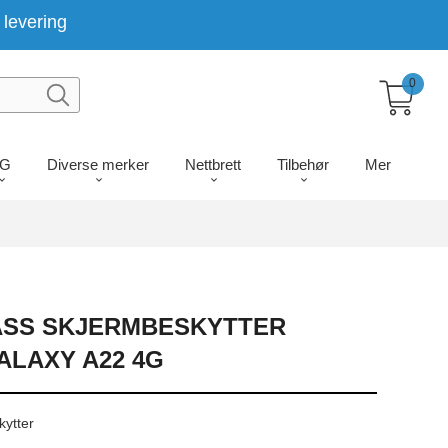
levering
0
LG
Diverse merker
Nettbrett
Tilbehør
Mer
ASS SKJERMBESKYTTER
LAXY A22 4G
kytter