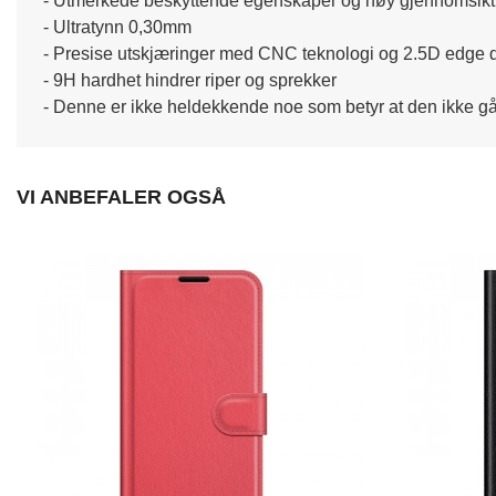
- Utmerkede beskyttende egenskaper og høy gjennomsikt
- Ultratynn 0,30mm
- Presise utskjæringer med CNC teknologi og 2.5D edge 
- 9H hardhet hindrer riper og sprekker
- Denne er ikke heldekkende noe som betyr at den ikke går 
VI ANBEFALER OGSÅ