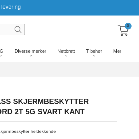
levering
0
LG
Diverse merker
Nettbrett
Tilbehør
Mer
ASS SKJERMBESKYTTER
RD 2T 5G SVART KANT
kjermbeskytter heldekkende