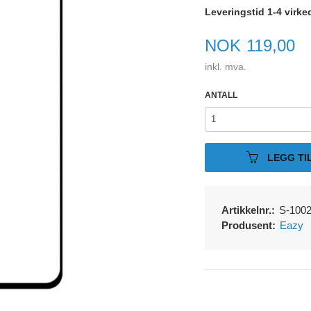
Leveringstid 1-4 virke
Pris
NOK
119,00
inkl. mva.
ANTALL
LEGG TI
Artikkelnr.:
S-100
Produsent:
Eazy