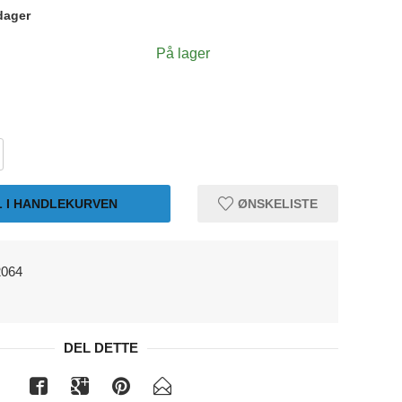
dager
På lager
L I HANDLEKURVEN
ØNSKELISTE
2064
DEL DETTE