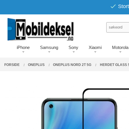
Gå
PRODUKTER
Stort
Lukk
til
innholdet
iPhone
Samsung
Sony
Xiaomi
Motorola
FORSIDE
ONEPLUS
ONEPLUS NORD 2T 5G
HERDET GLASS 