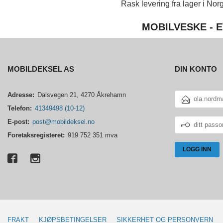
Rask levering fra lager i Norg
MOBILVESKE - E
MOBILDEKSEL AS
DIN KONTO
E-
Adresse:
Dalsvegen 21, 4270 Åkrehamn
POSTADRESSE
Telefon:
41349498 (10-12)
DITT
E-post:
post@mobildeksel.no
PASSORD
Foretaksregisteret:
919 752 351 mva
FRAKT
KJØPSBETINGELSER
SIKKERHET OG PERSONVERN