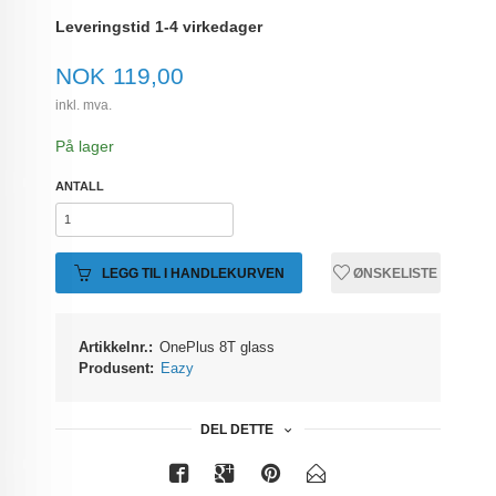
Leveringstid 1-4 virkedager
Pris
NOK
119,00
inkl. mva.
På lager
ANTALL
LEGG TIL I HANDLEKURVEN
ØNSKELISTE
Artikkelnr.:
OnePlus 8T glass
Produsent:
Eazy
DEL DETTE