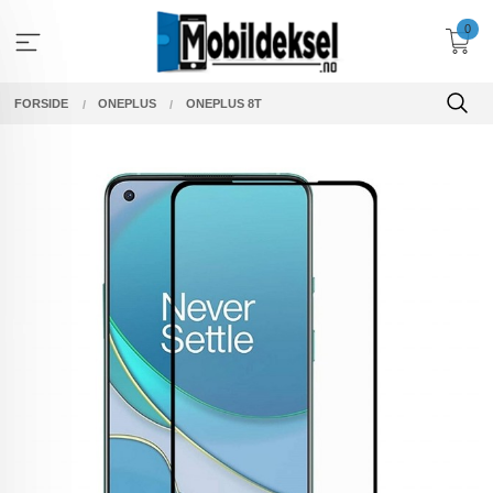
Gå
0
til
innholdet
FORSIDE
ONEPLUS
ONEPLUS 8T