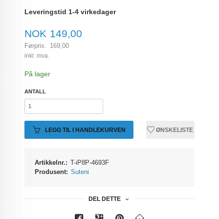
Leveringstid 1-4 virkedager
Tilbud
NOK
149,00
Førpris:
169,00
Rabatt
inkl. mva.
På lager
ANTALL
LEGG TIL I HANDLEKURVEN
ØNSKELISTE
Artikkelnr.:
T-iP8P-4693F
Produsent:
Suteni
DEL DETTE