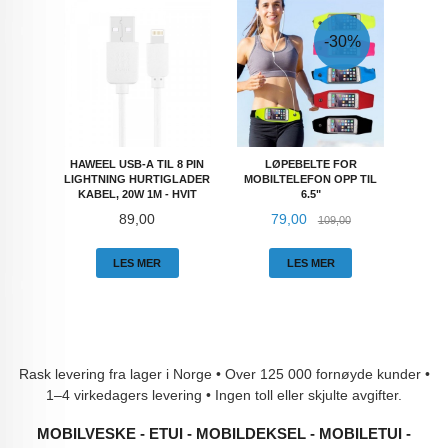
-30%
HAWEEL USB-A TIL 8 PIN
LØPEBELTE FOR
LIGHTNING HURTIGLADER
MOBILTELEFON OPP TIL
KABEL, 20W 1M - HVIT
6.5"
Pris
Tilbud
Rabatt
89,00
79,00
109,00
LES MER
LES MER
Rask levering fra lager i Norge • Over 125 000 fornøyde kunder •
1–4 virkedagers levering • Ingen toll eller skjulte avgifter.
MOBILVESKE - ETUI - MOBILDEKSEL - MOBILETUI -