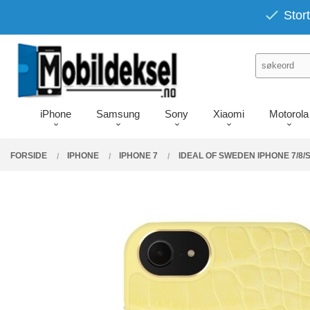
Gå
PRODUKTER
Stort
Lukk
til
innholdet
iPhone
Samsung
Sony
Xiaomi
Motorola
FORSIDE
IPHONE
IPHONE 7
IDEAL OF SWEDEN IPHONE 7/8/