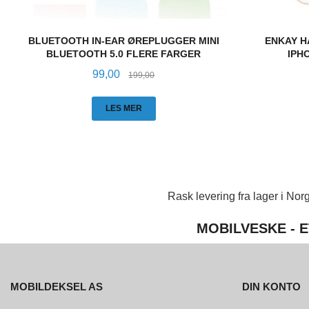
BLUETOOTH IN-EAR ØREPLUGGER MINI
ENKAY H
BLUETOOTH 5.0 FLERE FARGER
IPHO
Tilbud
Rabatt
99,00
199,00
LES MER
Rask levering fra lager i Norg
MOBILVESKE - E
MOBILDEKSEL AS
DIN KONTO