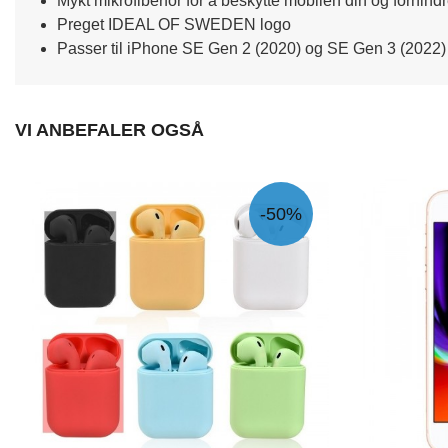
Mykt mikrofiberfôr for å beskytte mobilen din og forhindr
Preget IDEAL OF SWEDEN logo
Passer til iPhone SE Gen 2 (2020) og SE Gen 3 (2022) 
VI ANBEFALER OGSÅ
-50%