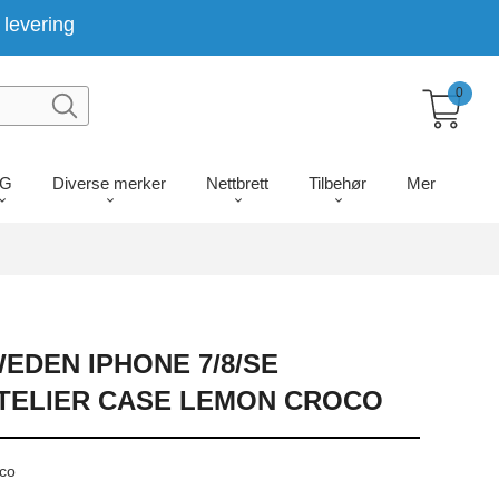
levering
0
LG
Diverse merker
Nettbrett
Tilbehør
Mer
EDEN IPHONE 7/8/SE
 ATELIER CASE LEMON CROCO
oco