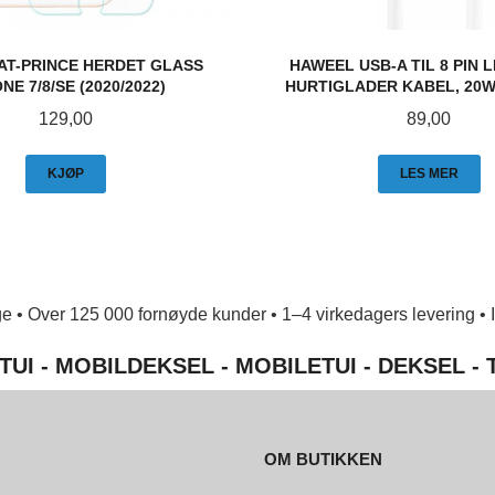
AT-PRINCE HERDET GLASS
HAWEEL USB-A TIL 8 PIN 
NE 7/8/SE (2020/2022)
HURTIGLADER KABEL, 20W 
Pris
Pris
129,00
89,00
KJØP
LES MER
e • Over 125 000 fornøyde kunder • 1–4 virkedagers levering • Ing
TUI - MOBILDEKSEL - MOBILETUI - DEKSEL -
OM BUTIKKEN