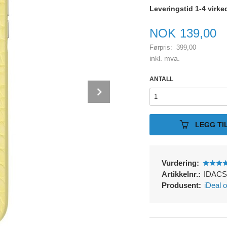
Leveringstid 1-4 virke
Tilbud
NOK
139,00
Førpris:
399,00
Rabatt
inkl. mva.
ANTALL
Next
LEGG TI
Vurdering:
Artikkelnr.:
IDACS
Produsent:
iDeal 