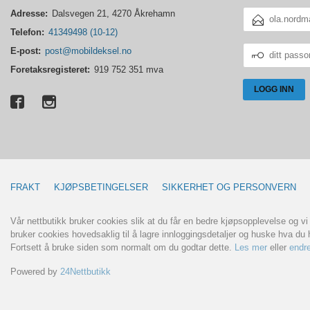
E-
Adresse:
Dalsvegen 21, 4270 Åkrehamn
POSTADRESSE
Telefon:
41349498 (10-12)
DITT
E-post:
post@mobildeksel.no
PASSORD
Foretaksregisteret:
919 752 351 mva
FRAKT
KJØPSBETINGELSER
SIKKERHET OG PERSONVERN
Vår nettbutikk bruker cookies slik at du får en bedre kjøpsopplevelse og vi
bruker cookies hovedsaklig til å lagre innloggingsdetaljer og huske hva du h
Fortsett å bruke siden som normalt om du godtar dette.
Les mer
eller
endre
Powered by
24Nettbutikk