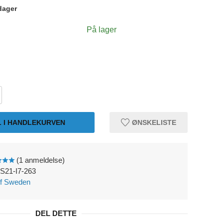
dager
På lager
L I HANDLEKURVEN
ØNSKELISTE
(1 anmeldelse)
S21-I7-263
of Sweden
DEL DETTE