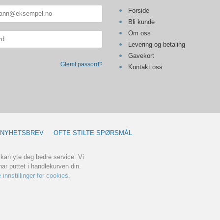
Forside
Bli kunde
Om oss
Levering og betaling
Gavekort
Glemt passord?
Kontakt oss
NYHETSBREV
OFTE STILTE SPØRSMÅL
 kan yte deg bedre service. Vi
ar puttet i handlekurven din.
 innstillinger for cookies.