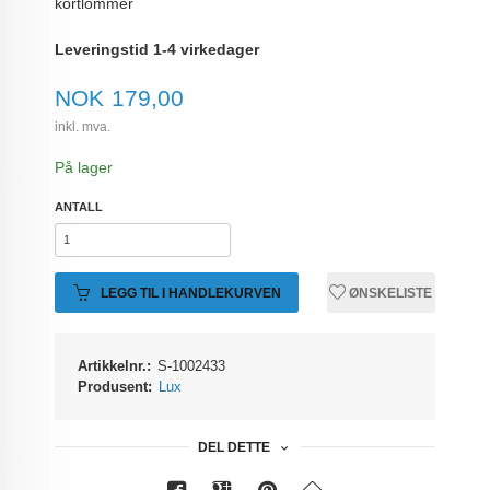
kortlommer
Leveringstid 1-4 virkedager
Pris
NOK
179,00
inkl. mva.
På lager
ANTALL
LEGG TIL I HANDLEKURVEN
ØNSKELISTE
Artikkelnr.:
S-1002433
Produsent:
Lux
DEL DETTE