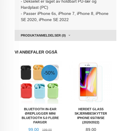
- Dekselet er laget av holdbart PU-lær og
Hardplast (PC)
- Passer iPhone 6s, iPhone 7, iPhone 8, iPhone
SE 2020, iPhone SE 2022
PRODUKTANMELDELSER (0)
VI ANBEFALER OGSÅ
-50%
BLUETOOTH IN-EAR
HERDET GLASS
ØREPLUGGER MINI
SKJERMBESKYTTER
BLUETOOTH 5.0 FLERE
IPHONE 6S/7/8/SE
FARGER
(2020/2022)
Tilbud
Rabatt
Pris
99,00
89,00
199,00