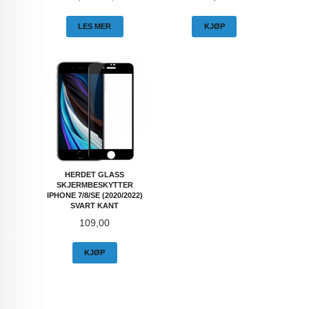
LES MER
KJØP
HERDET GLASS
SKJERMBESKYTTER
IPHONE 7/8/SE (2020/2022)
SVART KANT
Pris
109,00
KJØP